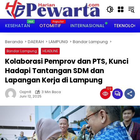
Langsung
ke
konten
KESEHATAN
OTOMITIF
INTERNASIONAL
TEKNOLOGI
Beranda
DAERAH
LAMPUNG
Bandar Lampung
Bandar Lampung
HEADLINE
Kolaborasi Pemprov dan PTS, Kunci
Hadapi Tantangan SDM dan
Lapangan Kerja di Lampung
129
Oajm8
3 Min Baca
Juni 12, 2025