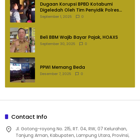
Dugaan Korupsi BPBD Kotabumi
Digeledah Oleh Tim Penyidik Polres
Lampung Utara
September 1, 2025
0
Beli BBM Wajib Bayar Pajak, HOAXS
September 30, 2025
0
PPWI Memang Beda
Desember 7, 2025
0
Contact Info
Jl. Gotong-royong No. 215, RT. 04, RW, 07 Kelurahan,
Tanjung Aman, Kabupaten, Lampung Utara, Provinsi,