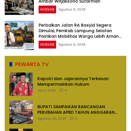
Ambar Witjaksono Sutarman
HEADLINE
Agustus 6, 2026
Perbaikan Jalan RA Basyid Segera
Dimulai, Pemkab Lampung Selatan
Pastikan Mobilitas Warga Lebih Aman
dan Nyaman
HEADLINE
Agustus 6, 2026
PEWARTA TV
Kapolri dan Jajarannya Terkesan
Mempermainkan Hukum
Juli 3, 2025
0
BUPATI SAMPAIKAN RANCANGAN
PERUBAHAN APBD TAHUN ANGGARAN
2025
Agustus 30, 2025
0