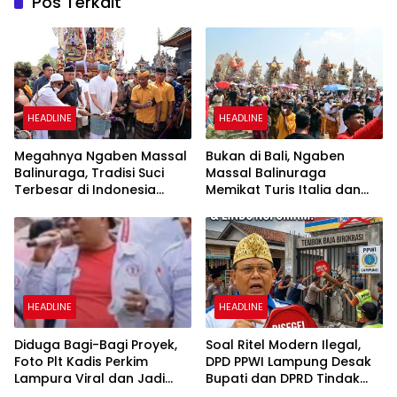
Pos Terkait
HEADLINE
HEADLINE
Megahnya Ngaben Massal
Bukan di Bali, Ngaben
Balinuraga, Tradisi Suci
Massal Balinuraga
Terbesar di Indonesia
Memikat Turis Italia dan
yang Menghidupkan Desa
Puluhan Ribu Pengunjung
dan Merekatkan Ikatan
Keluarga
HEADLINE
HEADLINE
Diduga Bagi-Bagi Proyek,
Soal Ritel Modern Ilegal,
Foto Plt Kadis Perkim
DPD PPWI Lampung Desak
Lampura Viral dan Jadi
Bupati dan DPRD Tindak
Sasaran Perundungan
Tegas Penegakan Perda