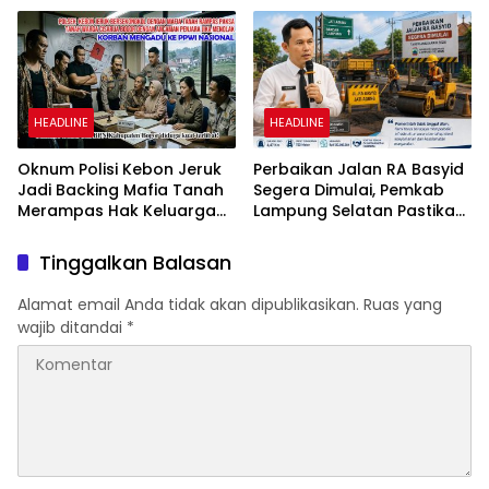
Netizen
No 02/2016
HEADLINE
HEADLINE
Oknum Polisi Kebon Jeruk
Perbaikan Jalan RA Basyid
Jadi Backing Mafia Tanah
Segera Dimulai, Pemkab
Merampas Hak Keluarga
Lampung Selatan Pastikan
Ambar Witjaksono
Mobilitas Warga Lebih
Sutarman
Aman dan Nyaman
Tinggalkan Balasan
Alamat email Anda tidak akan dipublikasikan.
Ruas yang
wajib ditandai
*