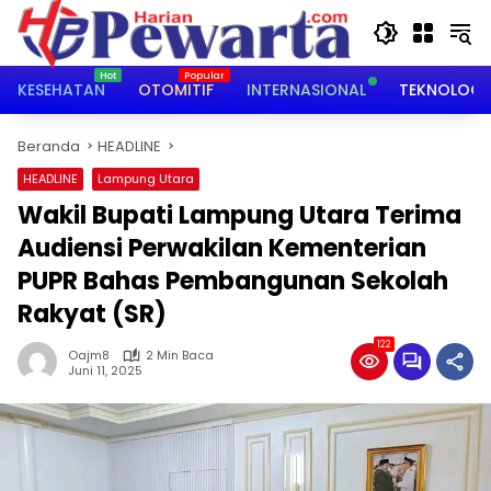
Langsung
ke
konten
KESEHATAN
OTOMITIF
INTERNASIONAL
TEKNOLOGI
Beranda
HEADLINE
HEADLINE
Lampung Utara
Wakil Bupati Lampung Utara Terima
Audiensi Perwakilan Kementerian
PUPR Bahas Pembangunan Sekolah
Rakyat (SR)
122
Oajm8
2 Min Baca
Juni 11, 2025