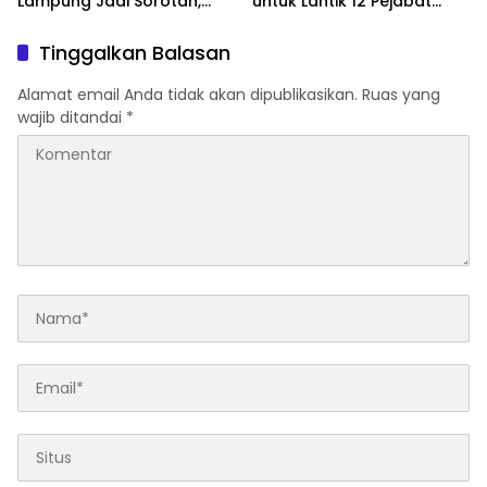
Lampung Jadi Sorotan,
untuk Lantik 12 Pejabat
Transparansi Penggunaan
Pemerintahan
Dana Dipertanyakan
Tinggalkan Balasan
Alamat email Anda tidak akan dipublikasikan.
Ruas yang
wajib ditandai
*