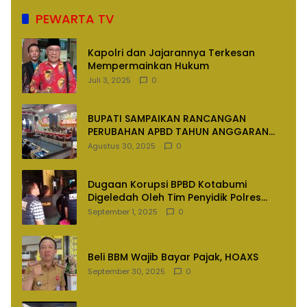
PEWARTA TV
Kapolri dan Jajarannya Terkesan
Mempermainkan Hukum
Juli 3, 2025
0
BUPATI SAMPAIKAN RANCANGAN
PERUBAHAN APBD TAHUN ANGGARAN
2025
Agustus 30, 2025
0
Dugaan Korupsi BPBD Kotabumi
Digeledah Oleh Tim Penyidik Polres
Lampung Utara
September 1, 2025
0
Beli BBM Wajib Bayar Pajak, HOAXS
September 30, 2025
0