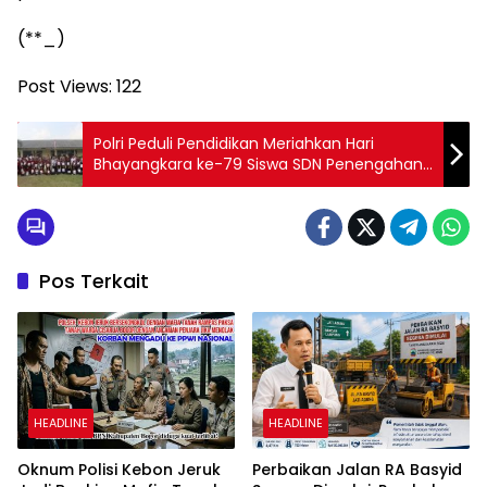
(**_)
Post Views:
122
Polri Peduli Pendidikan Meriahkan Hari
Bhayangkara ke-79 Siswa SDN Penengahan
kelas Jauh Gunung Botol.
Pos Terkait
HEADLINE
HEADLINE
Oknum Polisi Kebon Jeruk
Perbaikan Jalan RA Basyid