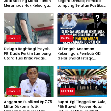
Jadi Backing Mafia Tanah
Segera Dimulai, Pemkab
Merampas Hak Keluarga
Lampung Selatan Pastikan
Ambar Witjaksono
Mobilitas Warga Lebih
Sutarman
Aman dan Nyaman
HEADLINE
DAERAH
Diduga Bagi-Bagi Proyek,
Di Tengah Ancaman
Plt. Kadis Perkim Lampung
Kekeringan, Pemkab OKI
Utara Tuai Kritik Pedas
Gelar Shalat Istisqa,
Netizen
Warga Pertanyakan
Keberadaan Bupati OKI
HEADLINE
HEADLINE
Anggaran Publikasi Rp7,75
Bupati Egi Tinggalkan Aula,
Miliar Diskominfotik
Pilih Bawah Flyover Natar