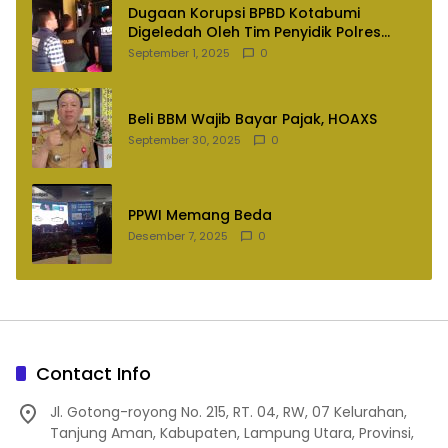
Dugaan Korupsi BPBD Kotabumi
Digeledah Oleh Tim Penyidik Polres
Lampung Utara
September 1, 2025
0
Beli BBM Wajib Bayar Pajak, HOAXS
September 30, 2025
0
PPWI Memang Beda
Desember 7, 2025
0
Contact Info
Jl. Gotong-royong No. 215, RT. 04, RW, 07 Kelurahan,
Tanjung Aman, Kabupaten, Lampung Utara, Provinsi,