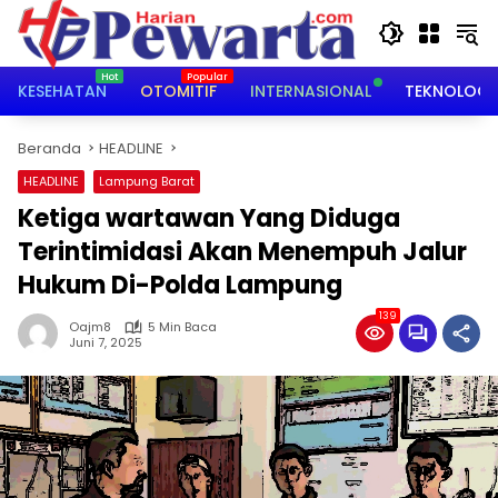
Langsung
ke
konten
KESEHATAN
OTOMITIF
INTERNASIONAL
TEKNOLOGI
Beranda
HEADLINE
HEADLINE
Lampung Barat
Ketiga wartawan Yang Diduga
Terintimidasi Akan Menempuh Jalur
Hukum Di-Polda Lampung
139
Oajm8
5 Min Baca
Juni 7, 2025