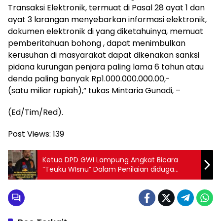
Transaksi Elektronik, termuat di Pasal 28 ayat 1 dan
ayat 3 larangan menyebarkan informasi elektronik,
dokumen elektronik di yang diketahuinya, memuat
pemberitahuan bohong , dapat menimbulkan
kerusuhan di masyarakat dapat dikenakan sanksi
pidana kurungan penjara paling lama 6 tahun atau
denda paling banyak Rp1.000.000.000.00,-
(satu miliar rupiah),” tukas Mintaria Gunadi, –
(Ed/Tim/Red).
Post Views:
139
Ketua DPD GWI Lampung Angkat Bicara
“Teuku WIsnu” Dalam Penilaian diduga
Keroco Mumet Berkeliaran Dilampung Barat
Sok Kaya Raya