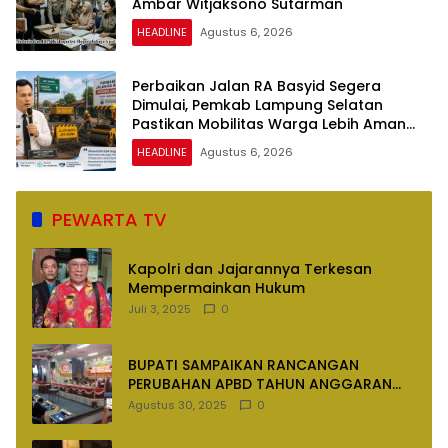
Ambar Witjaksono Sutarman
HEADLINE
Agustus 6, 2026
Perbaikan Jalan RA Basyid Segera
Dimulai, Pemkab Lampung Selatan
Pastikan Mobilitas Warga Lebih Aman
dan Nyaman
HEADLINE
Agustus 6, 2026
PEWARTA TV
Kapolri dan Jajarannya Terkesan
Mempermainkan Hukum
Juli 3, 2025
0
BUPATI SAMPAIKAN RANCANGAN
PERUBAHAN APBD TAHUN ANGGARAN
2025
Agustus 30, 2025
0