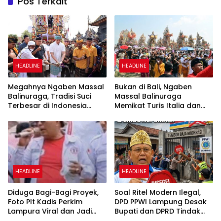
Pos Terkait
HEADLINE
HEADLINE
Megahnya Ngaben Massal
Bukan di Bali, Ngaben
Balinuraga, Tradisi Suci
Massal Balinuraga
Terbesar di Indonesia
Memikat Turis Italia dan
yang Menghidupkan Desa
Puluhan Ribu Pengunjung
dan Merekatkan Ikatan
Keluarga
HEADLINE
HEADLINE
Diduga Bagi-Bagi Proyek,
Soal Ritel Modern Ilegal,
Foto Plt Kadis Perkim
DPD PPWI Lampung Desak
Lampura Viral dan Jadi
Bupati dan DPRD Tindak
Sasaran Perundungan
Tegas Penegakan Perda