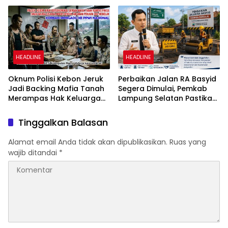
Netizen
No 02/2016
HEADLINE
HEADLINE
Oknum Polisi Kebon Jeruk
Perbaikan Jalan RA Basyid
Jadi Backing Mafia Tanah
Segera Dimulai, Pemkab
Merampas Hak Keluarga
Lampung Selatan Pastikan
Ambar Witjaksono
Mobilitas Warga Lebih
Sutarman
Aman dan Nyaman
Tinggalkan Balasan
Alamat email Anda tidak akan dipublikasikan.
Ruas yang
wajib ditandai
*