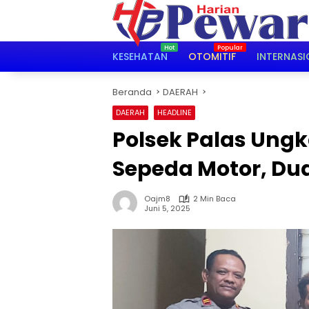
Langsung
ke
konten
KESEHATAN
OTOMITIF
INTERNASI
Beranda
DAERAH
DAERAH
HEADLINE
Polsek Palas Ung
Sepeda Motor, Dua
Oajm8
2 Min Baca
Juni 5, 2025