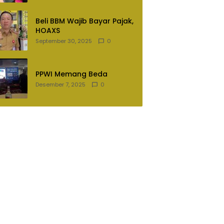
Lampung Utara
Beli BBM Wajib Bayar Pajak,
HOAXS
September 30, 2025
0
PPWI Memang Beda
Desember 7, 2025
0