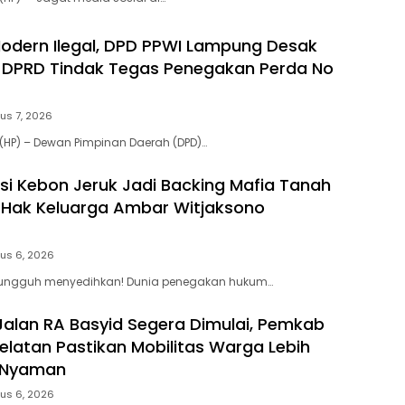
 Modern Ilegal, DPD PPWI Lampung Desak
 DPRD Tindak Tegas Penegakan Perda No
us 7, 2026
(HP) – Dewan Pimpinan Daerah (DPD)…
si Kebon Jeruk Jadi Backing Mafia Tanah
Hak Keluarga Ambar Witjaksono
us 6, 2026
 Sungguh menyedihkan! Dunia penegakan hukum…
Jalan RA Basyid Segera Dimulai, Pemkab
latan Pastikan Mobilitas Warga Lebih
 Nyaman
us 6, 2026