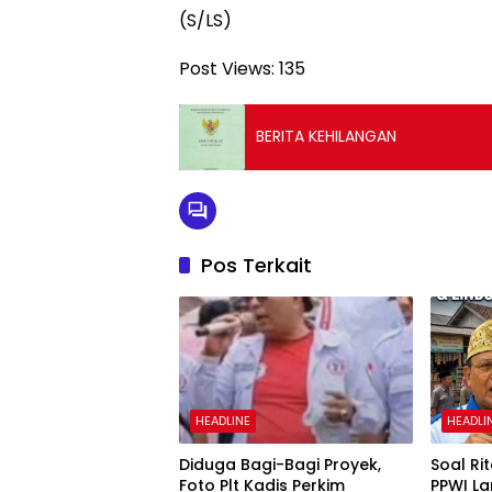
(S/LS)
Post Views:
135
BERITA KEHILANGAN
Pos Terkait
HEADLINE
HEADLI
Diduga Bagi-Bagi Proyek,
Soal Ri
Foto Plt Kadis Perkim
PPWI L