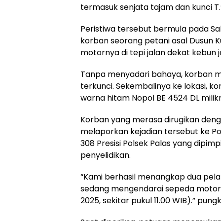
termasuk senjata tajam dan kunci T.
Peristiwa tersebut bermula pada Sabt
korban seorang petani asal Dusun 
motornya di tepi jalan dekat kebun j
Tanpa menyadari bahaya, korban me
terkunci. Sekembalinya ke lokasi,
warna hitam Nopol BE 4524 DL milikn
Korban yang merasa dirugikan deng
melaporkan kejadian tersebut ke Pol
308 Presisi Polsek Palas yang dipim
penyelidikan.
“Kami berhasil menangkap dua pelaku
sedang mengendarai sepeda motor d
2025, sekitar pukul 11.00 WIB).” pung