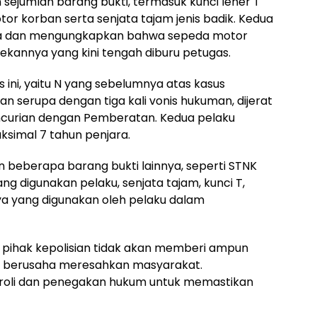
sejumlah barang bukti, termasuk kunci leher T
r korban serta senjata tajam jenis badik. Kedua
ya dan mengungkapkan bahwa sepeda motor
 rekannya yang kini tengah diburu petugas.
s ini, yaitu N yang sebelumnya atas kasus
n serupa dengan tiga kali vonis hukuman, dijerat
ncurian dengan Pemberatan. Kedua pelaku
imal 7 tahun penjara.
 beberapa barang bukti lainnya, seperti STNK
g digunakan pelaku, senjata tajam, kunci T,
nya yang digunakan oleh pelaku dalam
pihak kepolisian tidak akan memberi ampun
g berusaha meresahkan masyarakat.
troli dan penegakan hukum untuk memastikan