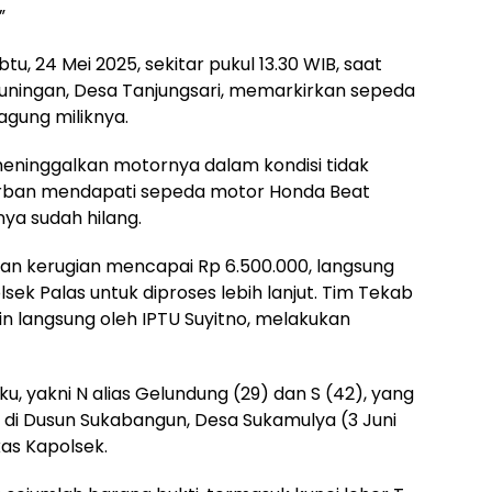
”
u, 24 Mei 2025, sekitar pukul 13.30 WIB, saat
Kuningan, Desa Tanjungsari, memarkirkan sepeda
agung miliknya.
ninggalkan motornya dalam kondisi tidak
 korban mendapati sepeda motor Honda Beat
ya sudah hilang.
an kerugian mencapai Rp 6.500.000, langsung
sek Palas untuk diproses lebih lanjut. Tim Tekab
pin langsung oleh IPTU Suyitno, melakukan
, yakni N alias Gelundung (29) dan S (42), yang
i Dusun Sukabangun, Desa Sukamulya (3 Juni
kas Kapolsek.