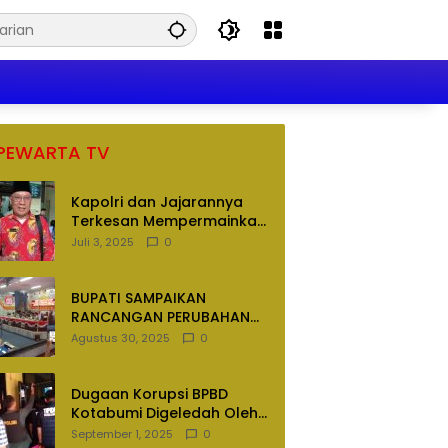
PEWARTA TV
Kapolri dan Jajarannya
Terkesan Mempermainkan
Hukum
Juli 3, 2025
0
BUPATI SAMPAIKAN
RANCANGAN PERUBAHAN
APBD TAHUN ANGGARAN
Agustus 30, 2025
0
2025
Dugaan Korupsi BPBD
Kotabumi Digeledah Oleh
Tim Penyidik Polres
September 1, 2025
0