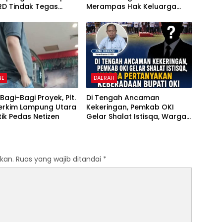
RD Tindak Tegas
Merampas Hak Keluarga
kan Perda No
Ambar Witjaksono Sutarman
6
NE
DAERAH
Bagi-Bagi Proyek, Plt.
Di Tengah Ancaman
Perkim Lampung Utara
Kekeringan, Pemkab OKI
itik Pedas Netizen
Gelar Shalat Istisqa, Warga
Pertanyakan Keberadaan
Bupati OKI
kan.
Ruas yang wajib ditandai
*