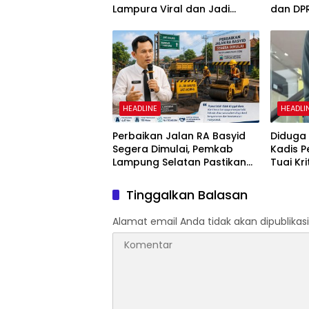
Lampura Viral dan Jadi
dan DP
Sasaran Perundungan
Penega
Netizen
02/201
HEADLINE
HEADLI
Perbaikan Jalan RA Basyid
Diduga 
Segera Dimulai, Pemkab
Kadis 
Lampung Selatan Pastikan
Tuai Kr
Mobilitas Warga Lebih Aman
dan Nyaman
Tinggalkan Balasan
Alamat email Anda tidak akan dipublikasi