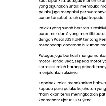
Saat diperiksa, petugas menemukan 
yang digunakan untuk membuka moto
pelaku juga mengakui perbuatann
curian tersebut telah dijual kepada
Pelaku yang sudah berstatus residivi
curanmor dan S yang memiliki catata
dengan Pasal 363 KUHP tentang Pe
menghadapi ancaman hukuman maks
Petugas juga berhasil mengamankan
motor Honda Beat, sepeda motor yan
serta sejumlah barang pribadi lain
menjalankan aksinya.
Kapolsek Palas menekankan bahwa 
kepada para pelaku kejahatan yan
“Kami akan terus meningkatkan pa
keamanan” ujar IPTU Suyitno.