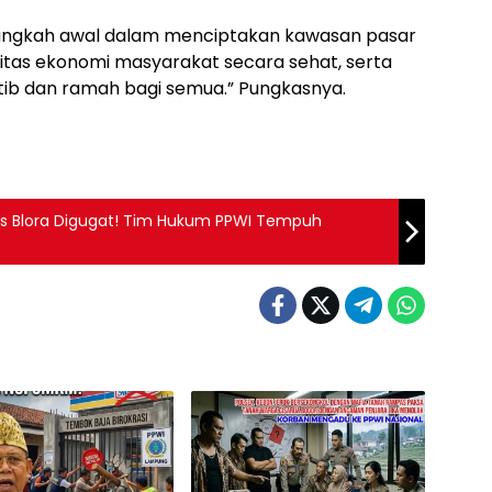
 langkah awal dalam menciptakan kawasan pasar
vitas ekonomi masyarakat secara sehat, serta
ib dan ramah bagi semua.” Pungkasnya.
res Blora Digugat! Tim Hukum PPWI Tempuh