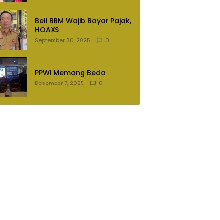
Lampung Utara
Beli BBM Wajib Bayar Pajak,
HOAXS
September 30, 2025
0
PPWI Memang Beda
Desember 7, 2025
0