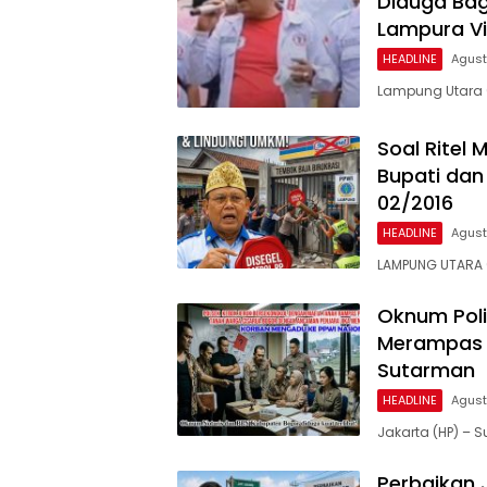
Diduga Bagi
Lampura Vi
HEADLINE
Agust
Lampung Utara (
Soal Ritel
Bupati dan
02/2016
HEADLINE
Agust
LAMPUNG UTARA 
Oknum Poli
Merampas 
Sutarman
HEADLINE
Agust
Jakarta (HP) –
Perbaikan 