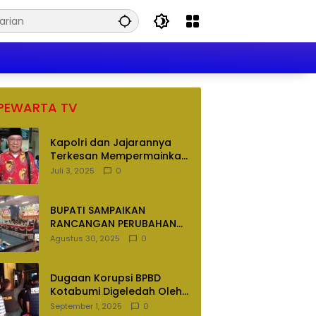
PEWARTA TV
Kapolri dan Jajarannya
Terkesan Mempermainkan
Hukum
Juli 3, 2025
0
BUPATI SAMPAIKAN
RANCANGAN PERUBAHAN
APBD TAHUN ANGGARAN
Agustus 30, 2025
0
2025
Dugaan Korupsi BPBD
Kotabumi Digeledah Oleh
Tim Penyidik Polres
September 1, 2025
0