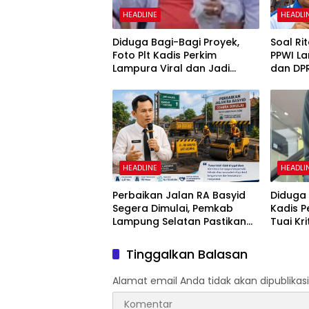
HEADLINE
HEADLI
Diduga Bagi-Bagi Proyek,
Soal Ri
Foto Plt Kadis Perkim
PPWI L
Lampura Viral dan Jadi
dan DP
Sasaran Perundungan
Penega
Netizen
02/201
HEADLINE
HEADLI
Perbaikan Jalan RA Basyid
Diduga 
Segera Dimulai, Pemkab
Kadis 
Lampung Selatan Pastikan
Tuai Kr
Mobilitas Warga Lebih Aman
dan Nyaman
Tinggalkan Balasan
Alamat email Anda tidak akan dipublikasi