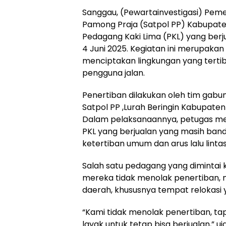
Sanggau, (Pewartainvestigasi) Pem
Pamong Praja (Satpol PP) Kabupat
Pedagang Kaki Lima (PKL) yang berju
4 Juni 2025. Kegiatan ini merupaka
menciptakan lingkungan yang tertib
pengguna jalan.
Penertiban dilakukan oleh tim gabu
Satpol PP ,Lurah Beringin Kabupaten 
Dalam pelaksanaannya, petugas m
PKL yang berjualan yang masih band
ketertiban umum dan arus lalu lintas 
Salah satu pedagang yang diminta
mereka tidak menolak penertiban, 
daerah, khususnya tempat relokasi 
“Kami tidak menolak penertiban, ta
layak untuk tetap bisa berjualan,” uj