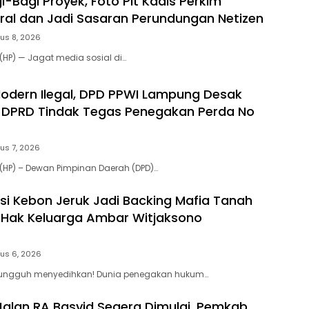
-Bagi Proyek, Foto Plt Kadis Perkim
ral dan Jadi Sasaran Perundungan Netizen
us 8, 2026
HP) — Jagat media sosial di…
 Modern Ilegal, DPD PPWI Lampung Desak
 DPRD Tindak Tegas Penegakan Perda No
us 7, 2026
(HP) – Dewan Pimpinan Daerah (DPD)…
si Kebon Jeruk Jadi Backing Mafia Tanah
Hak Keluarga Ambar Witjaksono
us 6, 2026
 Sungguh menyedihkan! Dunia penegakan hukum…
Jalan RA Basyid Segera Dimulai, Pemkab