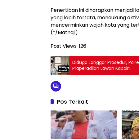
Penertiban ini diharapkan menjadi
yang lebih tertata, mendukung akti
mencerminkan wajah kota yang tert
(*/Matnaji)
Post Views:
126
Diduga Langgar Prosedur, Pol
Praperadilan Lawan Kapolri
Pos Terkait