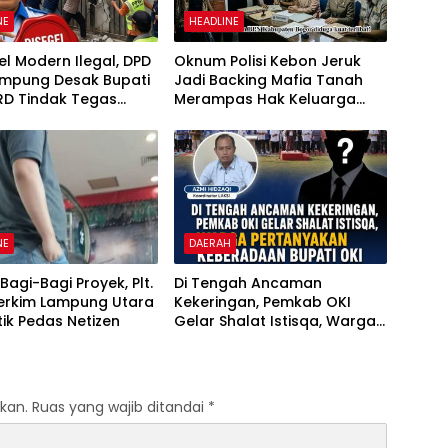
NE
HEADLINE
tel Modern Ilegal, DPD
Oknum Polisi Kebon Jeruk
ampung Desak Bupati
Jadi Backing Mafia Tanah
RD Tindak Tegas
Merampas Hak Keluarga
kan Perda No
Ambar Witjaksono Sutarman
6
NE
DAERAH
Bagi-Bagi Proyek, Plt.
Di Tengah Ancaman
Perkim Lampung Utara
Kekeringan, Pemkab OKI
itik Pedas Netizen
Gelar Shalat Istisqa, Warga
Pertanyakan Keberadaan
Bupati OKI
kan.
Ruas yang wajib ditandai
*