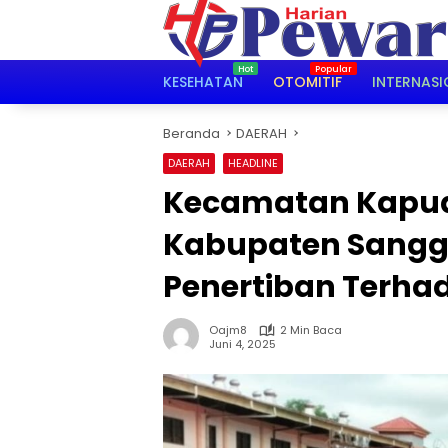
Langsung
ke
konten
KESEHATAN
OTOMITIF
INTERNASI
Beranda
DAERAH
DAERAH
HEADLINE
Kecamatan Kapua
Kabupaten Sangg
Penertiban Terha
Oajm8
2 Min Baca
Juni 4, 2025