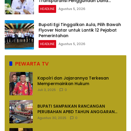
Transparansi Penggunaan Dana
Dipertanyakan
HEADLINE
Agustus 5, 2026
Bupati Egi Tinggalkan Aula, Pilih Bawah
Flyover Natar untuk Lantik 12 Pejabat
Pemerintahan
HEADLINE
Agustus 5, 2026
PEWARTA TV
Kapolri dan Jajarannya Terkesan
Mempermainkan Hukum
Juli 3, 2025
0
BUPATI SAMPAIKAN RANCANGAN
PERUBAHAN APBD TAHUN ANGGARAN
2025
Agustus 30, 2025
0