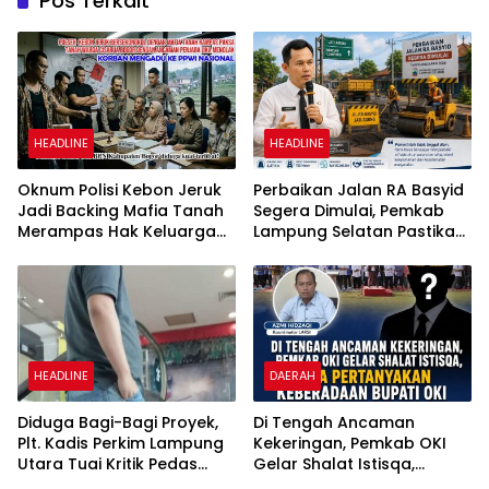
Pos Terkait
HEADLINE
HEADLINE
Oknum Polisi Kebon Jeruk
Perbaikan Jalan RA Basyid
Jadi Backing Mafia Tanah
Segera Dimulai, Pemkab
Merampas Hak Keluarga
Lampung Selatan Pastikan
Ambar Witjaksono
Mobilitas Warga Lebih
Sutarman
Aman dan Nyaman
HEADLINE
DAERAH
Diduga Bagi-Bagi Proyek,
Di Tengah Ancaman
Plt. Kadis Perkim Lampung
Kekeringan, Pemkab OKI
Utara Tuai Kritik Pedas
Gelar Shalat Istisqa,
Netizen
Warga Pertanyakan