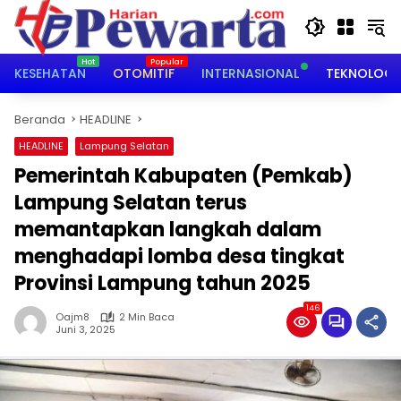
Langsung
ke
konten
KESEHATAN
OTOMITIF
INTERNASIONAL
TEKNOLOGI
Beranda
HEADLINE
HEADLINE
Lampung Selatan
Pemerintah Kabupaten (Pemkab)
Lampung Selatan terus
memantapkan langkah dalam
menghadapi lomba desa tingkat
Provinsi Lampung tahun 2025
146
Oajm8
2 Min Baca
Juni 3, 2025