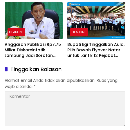
Keberadaan Bupati OKI
HEADLINE
HEADLINE
Anggaran Publikasi Rp7,75
Bupati Egi Tinggalkan Aula,
Miliar Diskominfotik
Pilih Bawah Flyover Natar
Lampung Jadi Sorotan,
untuk Lantik 12 Pejabat
Transparansi Penggunaan
Pemerintahan
Dana Dipertanyakan
Tinggalkan Balasan
Alamat email Anda tidak akan dipublikasikan.
Ruas yang
wajib ditandai
*