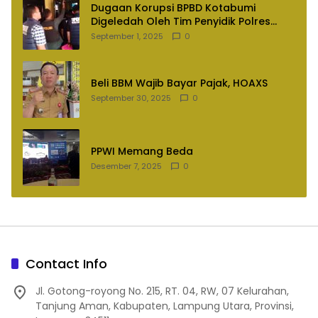
Dugaan Korupsi BPBD Kotabumi
Digeledah Oleh Tim Penyidik Polres
Lampung Utara
September 1, 2025
0
Beli BBM Wajib Bayar Pajak, HOAXS
September 30, 2025
0
PPWI Memang Beda
Desember 7, 2025
0
Contact Info
Jl. Gotong-royong No. 215, RT. 04, RW, 07 Kelurahan,
Tanjung Aman, Kabupaten, Lampung Utara, Provinsi,