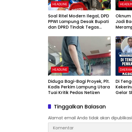
HEADLINE
HEADLI
Soal Ritel Modern Ilegal, DPD
Oknum P
PPWI Lampung Desak Bupati
Jadi Ba
dan DPRD Tindak Tegas
Meramp
Penegakan Perda No
Ambar 
02/2016
HEADLINE
DAERA
Diduga Bagi-Bagi Proyek, Plt.
Di Ten
Kadis Perkim Lampung Utara
Kekeri
Tuai Kritik Pedas Netizen
Gelar S
Pertan
Bupati 
Tinggalkan Balasan
Alamat email Anda tidak akan dipublikasi