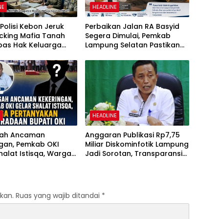
NE
HEADLINE
olisi Kebon Jeruk
Perbaikan Jalan RA Basyid
cking Mafia Tanah
Segera Dimulai, Pemkab
as Hak Keluarga
Lampung Selatan Pastikan
Witjaksono Sutarman
Mobilitas Warga Lebih Aman
dan Nyaman
H
HEADLINE
gah Ancaman
Anggaran Publikasi Rp7,75
ngan, Pemkab OKI
Miliar Diskominfotik Lampung
halat Istisqa, Warga
Jadi Sorotan, Transparansi
yakan Keberadaan
Penggunaan Dana
OKI
Dipertanyakan
kan.
Ruas yang wajib ditandai
*