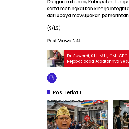
Dengan raihan ini, Kabupaten Lam
serta meningkatkan kinerja integri
dari upaya mewujudkan pemerintaha
(S/LS)
Post Views:
249
Dr. Suwardi, S.H., M.H., CM., 
Pejabat pada Jabatannya Ses
Pos Terkait