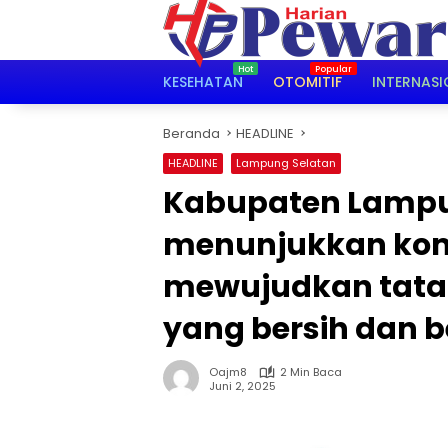
Langsung
ke
konten
KESEHATAN
OTOMITIF
INTERNASI
Beranda
HEADLINE
HEADLINE
Lampung Selatan
Kabupaten Lampun
menunjukkan ko
mewujudkan tata 
yang bersih dan b
Oajm8
2 Min Baca
Juni 2, 2025