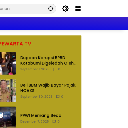
PEWARTA TV
Dugaan Korupsi BPBD
Kotabumi Digeledah Oleh
Tim Penyidik Polres
September 1, 2025
0
Lampung Utara
Beli BBM Wajib Bayar Pajak,
HOAXS
September 30, 2025
0
PPWI Memang Beda
Desember 7, 2025
0