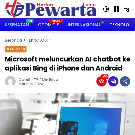
Langsung
ke
konten
KESEHATAN
OTOMITIF
INTERNASIONAL
TEKNOLOGI
Beranda
TEKNOLOGI
TEKNOLOGI
Microsoft meluncurkan AI chatbot ke
aplikasi Bing di iPhone dan Android
456
Oajm8
1 Min Baca
Maret 15, 2023