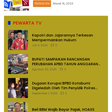
TEKNOLOGI
Maret 15, 2023
PEWARTA TV
Kapolri dan Jajarannya Terkesan
Mempermainkan Hukum
Juli 3, 2025
0
BUPATI SAMPAIKAN RANCANGAN
PERUBAHAN APBD TAHUN ANGGARAN
2025
Agustus 30, 2025
0
Dugaan Korupsi BPBD Kotabumi
Digeledah Oleh Tim Penyidik Polres
Lampung Utara
September 1, 2025
0
Beli BBM Wajib Bayar Pajak, HOAXS