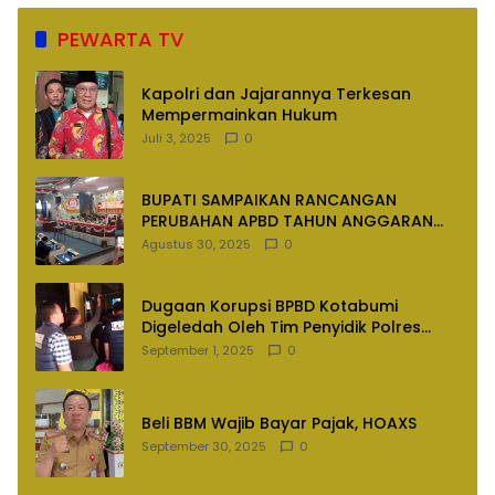
PEWARTA TV
Kapolri dan Jajarannya Terkesan
Mempermainkan Hukum
Juli 3, 2025
0
BUPATI SAMPAIKAN RANCANGAN
PERUBAHAN APBD TAHUN ANGGARAN
2025
Agustus 30, 2025
0
Dugaan Korupsi BPBD Kotabumi
Digeledah Oleh Tim Penyidik Polres
Lampung Utara
September 1, 2025
0
Beli BBM Wajib Bayar Pajak, HOAXS
September 30, 2025
0