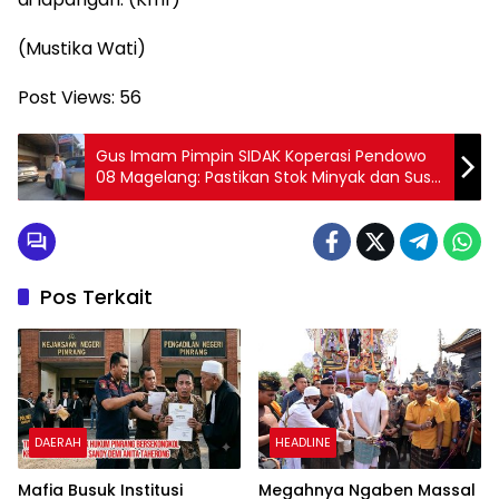
(Mustika Wati)
Post Views:
56
Gus Imam Pimpin SIDAK Koperasi Pendowo
08 Magelang: Pastikan Stok Minyak dan Susu
Aman Dukung Program Dapur MBG
Pos Terkait
DAERAH
HEADLINE
Mafia Busuk Institusi
Megahnya Ngaben Massal