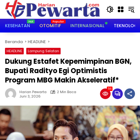
Langsung
ke
konten
KESEHATAN
OTOMITIF
INTERNASIONAL
TEKNOLOGI
Beranda
HEADLINE
HEADLINE
Lampung Selatan
Dukung Estafet Kepemimpinan BGN,
Bupati Radityo Egi Optimistis
Program MBG Makin Akseleratif*
56
Harian Pewarta
2 Min Baca
Juni 3, 2026