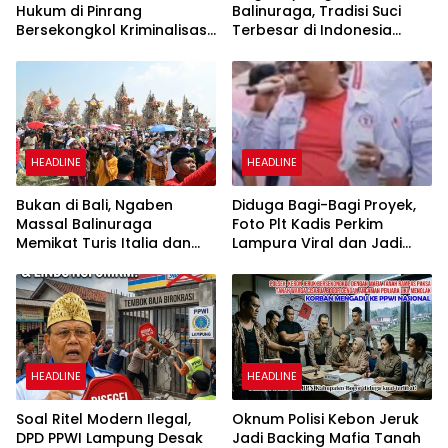
Hukum di Pinrang
Balinuraga, Tradisi Suci
Bersekongkol Kriminalisasi
Terbesar di Indonesia
Andi Edi Sandy
yang Menghidupkan Desa
dan Merekatkan Ikatan
Keluarga
HEADLINE
HEADLINE
Bukan di Bali, Ngaben
Diduga Bagi-Bagi Proyek,
Massal Balinuraga
Foto Plt Kadis Perkim
Memikat Turis Italia dan
Lampura Viral dan Jadi
Puluhan Ribu Pengunjung
Sasaran Perundungan
Netizen
HEADLINE
HEADLINE
Soal Ritel Modern Ilegal,
Oknum Polisi Kebon Jeruk
DPD PPWI Lampung Desak
Jadi Backing Mafia Tanah