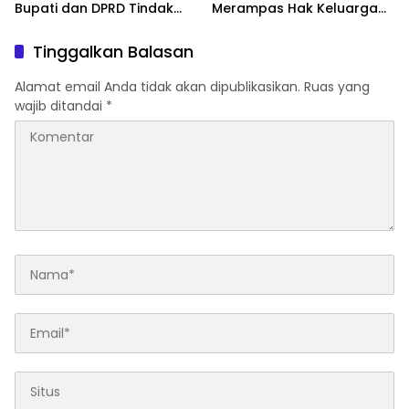
Bupati dan DPRD Tindak
Merampas Hak Keluarga
Tegas Penegakan Perda
Ambar Witjaksono
No 02/2016
Sutarman
Tinggalkan Balasan
Alamat email Anda tidak akan dipublikasikan.
Ruas yang
wajib ditandai
*