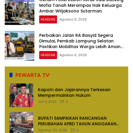
Mafia Tanah Merampas Hak Keluarga
Ambar Witjaksono Sutarman
HEADLINE
Agustus 6, 2026
Perbaikan Jalan RA Basyid Segera
Dimulai, Pemkab Lampung Selatan
Pastikan Mobilitas Warga Lebih Aman
dan Nyaman
HEADLINE
Agustus 6, 2026
PEWARTA TV
Kapolri dan Jajarannya Terkesan
Mempermainkan Hukum
Juli 3, 2025
0
BUPATI SAMPAIKAN RANCANGAN
PERUBAHAN APBD TAHUN ANGGARAN
2025
Agustus 30, 2025
0