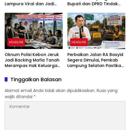
Lampura Viral dan Jadi
Bupati dan DPRD Tindak
Sasaran Perundungan
Tegas Penegakan Perda
Netizen
No 02/2016
HEADLINE
HEADLINE
Oknum Polisi Kebon Jeruk
Perbaikan Jalan RA Basyid
Jadi Backing Mafia Tanah
Segera Dimulai, Pemkab
Merampas Hak Keluarga
Lampung Selatan Pastikan
Ambar Witjaksono
Mobilitas Warga Lebih
Sutarman
Aman dan Nyaman
Tinggalkan Balasan
Alamat email Anda tidak akan dipublikasikan.
Ruas yang
wajib ditandai
*