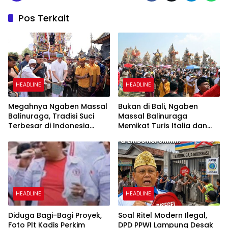
Pos Terkait
HEADLINE
HEADLINE
Megahnya Ngaben Massal
Bukan di Bali, Ngaben
Balinuraga, Tradisi Suci
Massal Balinuraga
Terbesar di Indonesia
Memikat Turis Italia dan
yang Menghidupkan Desa
Puluhan Ribu Pengunjung
dan Merekatkan Ikatan
Keluarga
HEADLINE
HEADLINE
Diduga Bagi-Bagi Proyek,
Soal Ritel Modern Ilegal,
Foto Plt Kadis Perkim
DPD PPWI Lampung Desak