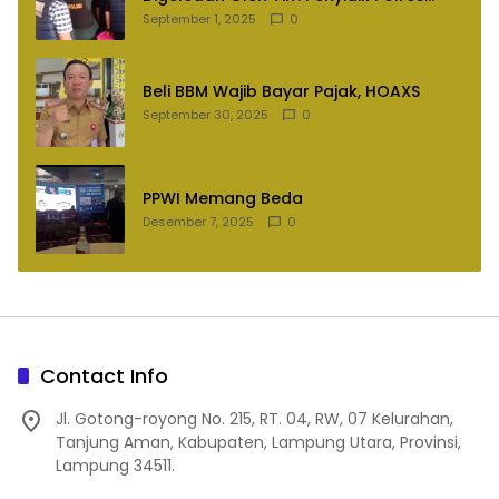
Lampung Utara
September 1, 2025
0
Beli BBM Wajib Bayar Pajak, HOAXS
September 30, 2025
0
PPWI Memang Beda
Desember 7, 2025
0
Contact Info
Jl. Gotong-royong No. 215, RT. 04, RW, 07 Kelurahan,
Tanjung Aman, Kabupaten, Lampung Utara, Provinsi,
Lampung 34511.