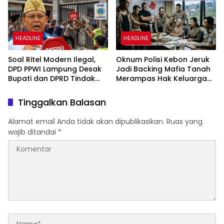
HEADLINE
HEADLINE
Soal Ritel Modern Ilegal,
Oknum Polisi Kebon Jeruk
DPD PPWI Lampung Desak
Jadi Backing Mafia Tanah
Bupati dan DPRD Tindak
Merampas Hak Keluarga
Tegas Penegakan Perda
Ambar Witjaksono
No 02/2016
Sutarman
Tinggalkan Balasan
Alamat email Anda tidak akan dipublikasikan.
Ruas yang
wajib ditandai
*