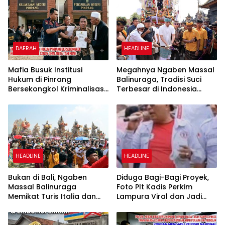
DAERAH
HEADLINE
Mafia Busuk Institusi
Megahnya Ngaben Massal
Hukum di Pinrang
Balinuraga, Tradisi Suci
Bersekongkol Kriminalisasi
Terbesar di Indonesia
Andi Edi Sandy
yang Menghidupkan Desa
dan Merekatkan Ikatan
Keluarga
HEADLINE
HEADLINE
Bukan di Bali, Ngaben
Diduga Bagi-Bagi Proyek,
Massal Balinuraga
Foto Plt Kadis Perkim
Memikat Turis Italia dan
Lampura Viral dan Jadi
Puluhan Ribu Pengunjung
Sasaran Perundungan
Netizen