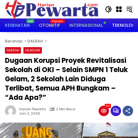
Langsung
ke
konten
KESEHATAN
OTOMITIF
INTERNASIONAL
TEKNOLOGI
Beranda
DAERAH
DAERAH
HEADLINE
Dugaan Korupsi Proyek Revitalisasi
Sekolah di OKI – Selain SMPN 1 Teluk
Gelam, 2 Sekolah Lain Diduga
Terlibat, Semua APH Bungkam –
“Ada Apa?”
102
Harian Pewarta
2 Min Baca
Juni 2, 2026