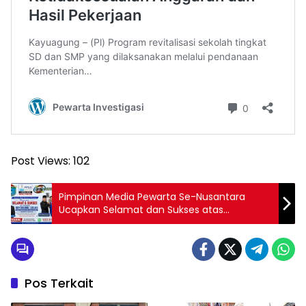
Post Views:
102
Pimpinan Media Pewarta Se-Nusantara
Ucapkan Selamat dan Sukses atas
Dilantiknya Dicky Syailendra Sebagai Sekda
Definitif Kabupaten Ogan Ilir
Pos Terkait