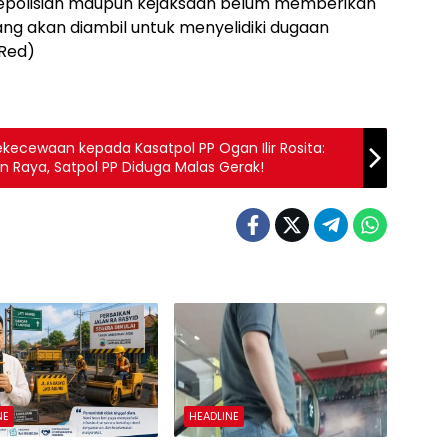
ak kepolisian maupun kejaksaan belum memberikan
ang akan diambil untuk menyelidiki dugaan
 Red)
ecewaan kepada Kasatpol PP Ogan Ilir Rosita:
lan Raya, Satpol PP Diduga Malas Gerak!
NE
HEADLINE