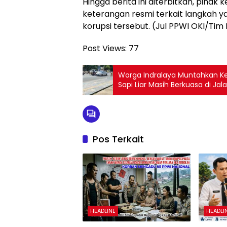
Hingga berita ini diterbitkan, pih
keterangan resmi terkait langkah y
korupsi tersebut. (Jul PPWI OKI/Tim
Post Views:
77
Warga Indralaya Muntahkan Kek
Sapi Liar Masih Berkuasa di Ja
Pos Terkait
HEADLINE
HEADLI