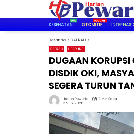
Langsung
ke
konten
KESEHATAN
OTOMITIF
INTERNASI
Beranda
DAERAH
DAERAH
HEADLINE
DUGAAN KORUPSI 
DISDIK OKI, MASY
SEGERA TURUN T
Harian Pewarta
2 Min Baca
Mei 16, 2026