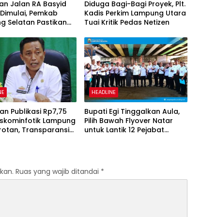
an Jalan RA Basyid
Diduga Bagi-Bagi Proyek, Plt.
 Dimulai, Pemkab
Kadis Perkim Lampung Utara
g Selatan Pastikan
Tuai Kritik Pedas Netizen
tas Warga Lebih Aman
yaman
NE
HEADLINE
n Publikasi Rp7,75
Bupati Egi Tinggalkan Aula,
Diskominfotik Lampung
Pilih Bawah Flyover Natar
rotan, Transparansi
untuk Lantik 12 Pejabat
naan Dana
Pemerintahan
anyakan
kan.
Ruas yang wajib ditandai
*