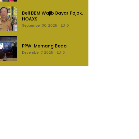
Lampung Utara
Beli BBM Wajib Bayar Pajak,
HOAXS
September 30, 2025
0
PPWI Memang Beda
Desember 7, 2025
0