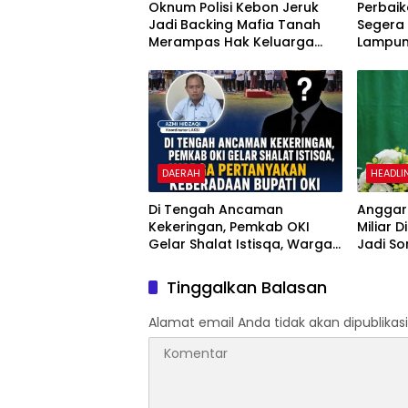
Oknum Polisi Kebon Jeruk
Perbaik
Jadi Backing Mafia Tanah
Segera
Merampas Hak Keluarga
Lampun
Ambar Witjaksono Sutarman
Mobili
dan N
DAERAH
HEADLI
Di Tengah Ancaman
Anggara
Kekeringan, Pemkab OKI
Miliar 
Gelar Shalat Istisqa, Warga
Jadi So
Pertanyakan Keberadaan
Penggu
Bupati OKI
Dipert
Tinggalkan Balasan
Alamat email Anda tidak akan dipublikasi