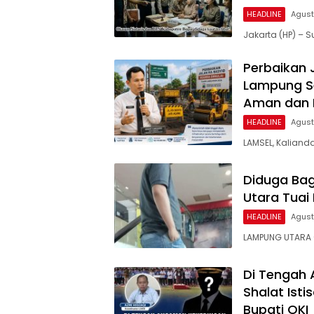
HEADLINE
Agust
Jakarta (HP) –
Perbaikan 
Lampung Se
Aman dan
HEADLINE
Agust
LAMSEL, Kaliand
Diduga Bag
Utara Tuai 
HEADLINE
Agust
LAMPUNG UTARA (
Di Tengah 
Shalat Ist
Bupati OKI