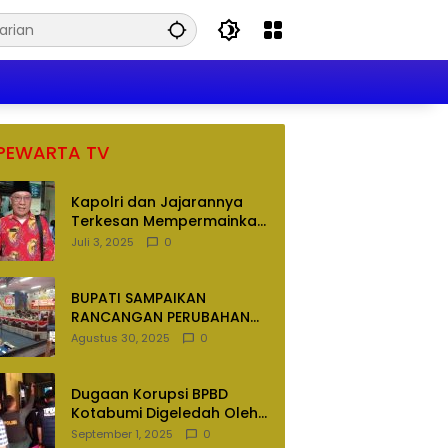
PEWARTA TV
Kapolri dan Jajarannya
Terkesan Mempermainkan
Hukum
Juli 3, 2025
0
BUPATI SAMPAIKAN
RANCANGAN PERUBAHAN
APBD TAHUN ANGGARAN
Agustus 30, 2025
0
2025
Dugaan Korupsi BPBD
Kotabumi Digeledah Oleh
Tim Penyidik Polres
September 1, 2025
0