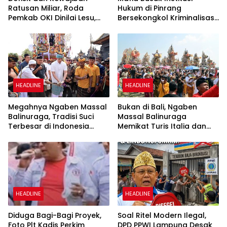
Ratusan Miliar, Roda
Hukum di Pinrang
Pemkab OKI Dinilai Lesu,
Bersekongkol Kriminalisasi
Warga Minta APH Telusuri
Andi Edi Sandy
Akar Persoalan
HEADLINE
HEADLINE
Megahnya Ngaben Massal
Bukan di Bali, Ngaben
Balinuraga, Tradisi Suci
Massal Balinuraga
Terbesar di Indonesia
Memikat Turis Italia dan
yang Menghidupkan Desa
Puluhan Ribu Pengunjung
dan Merekatkan Ikatan
Keluarga
HEADLINE
HEADLINE
Diduga Bagi-Bagi Proyek,
Soal Ritel Modern Ilegal,
Foto Plt Kadis Perkim
DPD PPWI Lampung Desak