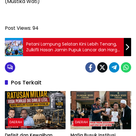
(Mustika Wati)
Post Views:
94
Petani Lampung Selatan Kini Lebih Tenang,
Zulkifli Hasan Jamin Pupuk Lancar dan Harga
Gabah Aman
Pos Terkait
DAERAH
DAERAH
Defisit dan Kewajiban
Mafia Busuk Institusi