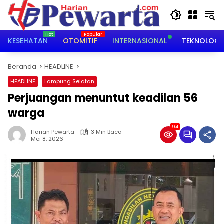
Langsung
ke
konten
KESEHATAN
OTOMITIF
INTERNASIONAL
TEKNOLOGI
Beranda
HEADLINE
HEADLINE
Lampung Selatan
Perjuangan menuntut keadilan 56
warga
94
Harian Pewarta
3 Min Baca
Mei 8, 2026