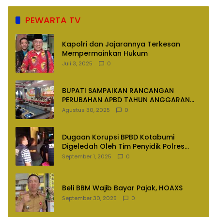
PEWARTA TV
Kapolri dan Jajarannya Terkesan
Mempermainkan Hukum
Juli 3, 2025
0
BUPATI SAMPAIKAN RANCANGAN
PERUBAHAN APBD TAHUN ANGGARAN
2025
Agustus 30, 2025
0
Dugaan Korupsi BPBD Kotabumi
Digeledah Oleh Tim Penyidik Polres
Lampung Utara
September 1, 2025
0
Beli BBM Wajib Bayar Pajak, HOAXS
September 30, 2025
0