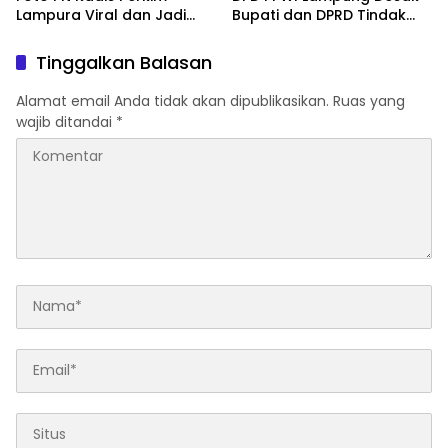
Lampura Viral dan Jadi
Bupati dan DPRD Tindak
Sasaran Perundungan
Tegas Penegakan Perda
Netizen
No 02/2016
Tinggalkan Balasan
Alamat email Anda tidak akan dipublikasikan.
Ruas yang
wajib ditandai
*