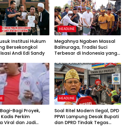
H
HEADLINE
usuk Institusi Hukum
Megahnya Ngaben Massal
ang Bersekongkol
Balinuraga, Tradisi Suci
lisasi Andi Edi Sandy
Terbesar di Indonesia yang
Menghidupkan Desa dan
Merekatkan Ikatan Keluarga
NE
HEADLINE
Bagi-Bagi Proyek,
Soal Ritel Modern Ilegal, DPD
t Kadis Perkim
PPWI Lampung Desak Bupati
 Viral dan Jadi
dan DPRD Tindak Tegas
n Perundungan
Penegakan Perda No
02/2016