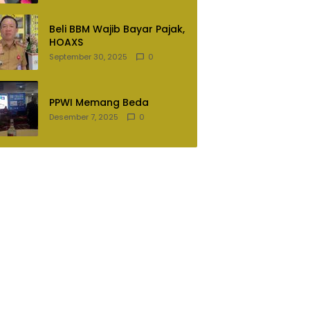
Lampung Utara
Beli BBM Wajib Bayar Pajak,
HOAXS
September 30, 2025
0
PPWI Memang Beda
Desember 7, 2025
0