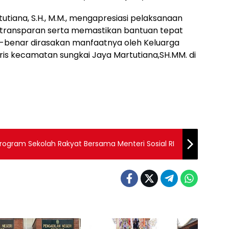
utiana, S.H., M.M., mengapresiasi pelaksanaan
 transparan serta memastikan bantuan tepat
r-benar dirasakan manfaatnya oleh Keluarga
is kecamatan sungkai Jaya Martutiana,SH.MM. di
ogram Sekolah Rakyat Bersama Menteri Sosial RI