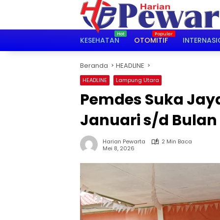
Langsung
ke
konten
KESEHATAN
OTOMITIF
INTERNASI
Beranda
HEADLINE
HEADLINE
Lampung Utara
Pemdes Suka Jaya
Januari s/d Bulan
Harian Pewarta
2 Min Baca
Mei 8, 2026