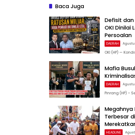
Baca Juga
Defisit da
OKI Dinilai
Persoalan
DAERAH
Agustu
OKI (HP) — Kond
Mafia Busu
Kriminalisa
DAERAH
Agustu
Pinrang (HP) – 
Megahnya N
Terbesar d
Merekatkan
HEADLINE
Agust