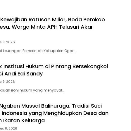
n Kewajiban Ratusan Miliar, Roda Pemkab
 Lesu, Warga Minta APH Telusuri Akar
s 9, 2026
isi keuangan Pemerintah Kabupaten Ogan…
k Institusi Hukum di Pinrang Bersekongkol
si Andi Edi Sandy
s 9, 2026
Sebuah ironi hukum yang menyayat…
gaben Massal Balinuraga, Tradisi Suci
i Indonesia yang Menghidupkan Desa dan
 Ikatan Keluarga
us 8, 2026