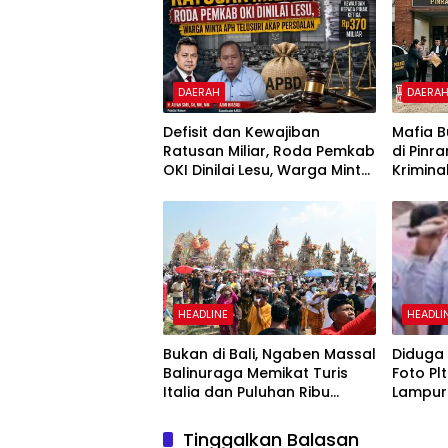
DAERAH
DAERA
Defisit dan Kewajiban
Mafia B
Ratusan Miliar, Roda Pemkab
di Pinr
OKI Dinilai Lesu, Warga Minta
Krimina
APH Telusuri Akar Persoalan
HEADLINE
HEADLI
Bukan di Bali, Ngaben Massal
Diduga 
Balinuraga Memikat Turis
Foto Pl
Italia dan Puluhan Ribu
Lampura
Pengunjung
Sasara
Netizen
Tinggalkan Balasan