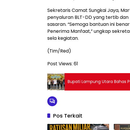
Sekretaris Camat Sungkai Jaya, Mart
penyaluran BLT-DD yang tertib dan
sasaran. “Semoga bantuan ini bena
Penerima Manfaat,” ungkap sekretar
sela kegiatan.
(Tim/Red)
Post Views:
61
Bupati Lampung Utara Bahas Pr
Pos Terkait