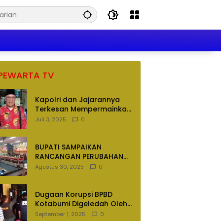
PEWARTA TV
Kapolri dan Jajarannya
Terkesan Mempermainkan
Hukum
Juli 3, 2025
0
BUPATI SAMPAIKAN
RANCANGAN PERUBAHAN
APBD TAHUN ANGGARAN
Agustus 30, 2025
0
2025
Dugaan Korupsi BPBD
Kotabumi Digeledah Oleh
Tim Penyidik Polres
September 1, 2025
0