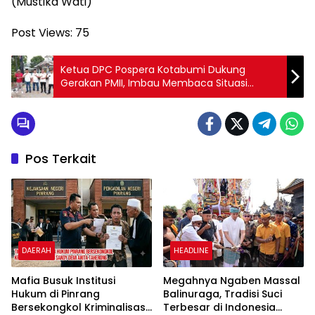
(Mustika Wati)
Post Views:
75
Ketua DPC Pospera Kotabumi Dukung
Gerakan PMII, Imbau Membaca Situasi
Keamanan
Pos Terkait
DAERAH
HEADLINE
Mafia Busuk Institusi
Megahnya Ngaben Massal
Hukum di Pinrang
Balinuraga, Tradisi Suci
Bersekongkol Kriminalisasi
Terbesar di Indonesia