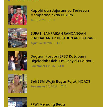
Kapolri dan Jajarannya Terkesan
Mempermainkan Hukum
Juli 3, 2025
0
BUPATI SAMPAIKAN RANCANGAN
PERUBAHAN APBD TAHUN ANGGARAN
2025
Agustus 30, 2025
0
Dugaan Korupsi BPBD Kotabumi
Digeledah Oleh Tim Penyidik Polres
Lampung Utara
September 1, 2025
0
Beli BBM Wajib Bayar Pajak, HOAXS
September 30, 2025
0
PPWI Memang Beda