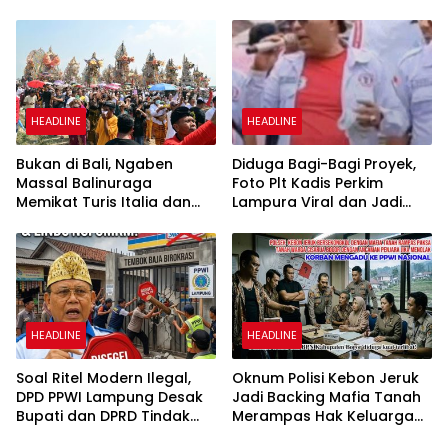
Andi Edi Sandy
yang Menghidupkan Desa
dan Merekatkan Ikatan
Keluarga
HEADLINE
HEADLINE
Bukan di Bali, Ngaben
Diduga Bagi-Bagi Proyek,
Massal Balinuraga
Foto Plt Kadis Perkim
Memikat Turis Italia dan
Lampura Viral dan Jadi
Puluhan Ribu Pengunjung
Sasaran Perundungan
Netizen
HEADLINE
HEADLINE
Soal Ritel Modern Ilegal,
Oknum Polisi Kebon Jeruk
DPD PPWI Lampung Desak
Jadi Backing Mafia Tanah
Bupati dan DPRD Tindak
Merampas Hak Keluarga
Tegas Penegakan Perda
Ambar Witjaksono