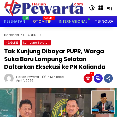
Langsung
ke
konten
KESEHATAN
OTOMITIF
INTERNASIONAL
TEKNOLOGI
Beranda
HEADLINE
HEADLINE
Lampung Selatan
Tak Kunjung Dibayar PUPR, Warga
Suka Baru Lampung Selatan
Daftarkan Eksekusi ke PN Kalianda
75
Harian Pewarta
4 Min Baca
April 1, 2026