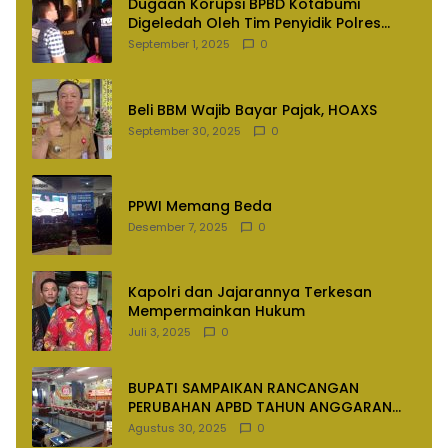
Dugaan Korupsi BPBD Kotabumi
Digeledah Oleh Tim Penyidik Polres
Lampung Utara
September 1, 2025
0
Beli BBM Wajib Bayar Pajak, HOAXS
September 30, 2025
0
PPWI Memang Beda
Desember 7, 2025
0
Kapolri dan Jajarannya Terkesan
Mempermainkan Hukum
Juli 3, 2025
0
BUPATI SAMPAIKAN RANCANGAN
PERUBAHAN APBD TAHUN ANGGARAN
2025
Agustus 30, 2025
0