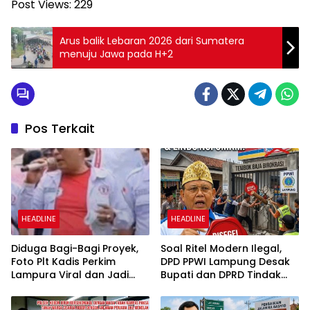
Post Views:
229
Arus balik Lebaran 2026 dari Sumatera
menuju Jawa pada H+2
Pos Terkait
HEADLINE
HEADLINE
Diduga Bagi-Bagi Proyek,
Soal Ritel Modern Ilegal,
Foto Plt Kadis Perkim
DPD PPWI Lampung Desak
Lampura Viral dan Jadi
Bupati dan DPRD Tindak
Sasaran Perundungan
Tegas Penegakan Perda
Netizen
No 02/2016