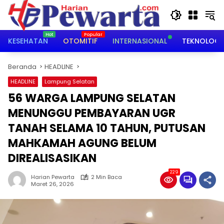
Langsung
ke
konten
KESEHATAN
OTOMITIF
INTERNASIONAL
TEKNOLOGI
Beranda
HEADLINE
HEADLINE
Lampung Selatan
56 WARGA LAMPUNG SELATAN
MENUNGGU PEMBAYARAN UGR
TANAH SELAMA 10 TAHUN, PUTUSAN
MAHKAMAH AGUNG BELUM
DIREALISASIKAN
229
Harian Pewarta
2 Min Baca
Maret 26, 2026