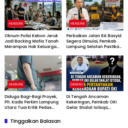
HEADLINE
HEADLINE
Oknum Polisi Kebon Jeruk
Perbaikan Jalan RA Basyid
Jadi Backing Mafia Tanah
Segera Dimulai, Pemkab
Merampas Hak Keluarga
Lampung Selatan Pastikan
Ambar Witjaksono
Mobilitas Warga Lebih
Sutarman
Aman dan Nyaman
HEADLINE
DAERAH
Diduga Bagi-Bagi Proyek,
Di Tengah Ancaman
Plt. Kadis Perkim Lampung
Kekeringan, Pemkab OKI
Utara Tuai Kritik Pedas
Gelar Shalat Istisqa,
Netizen
Warga Pertanyakan
Keberadaan Bupati OKI
Tinggalkan Balasan