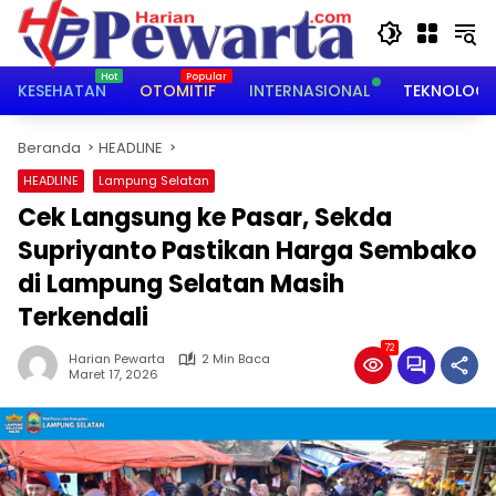
Langsung
ke
konten
KESEHATAN
OTOMITIF
INTERNASIONAL
TEKNOLOGI
Beranda
HEADLINE
HEADLINE
Lampung Selatan
Cek Langsung ke Pasar, Sekda
Supriyanto Pastikan Harga Sembako
di Lampung Selatan Masih
Terkendali
72
Harian Pewarta
2 Min Baca
Maret 17, 2026