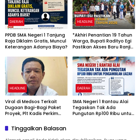
DAERAH
HEADLINE
PPDB SMA Negeri 1 Tanjung
*Akhiri Penantian 19 Tahun
Raja Diklaim Gratis, Muncul
Warga, Bupati Radityo Egi
Keterangan Adanya Biaya?
Pastikan Akses Baru Ranji
Diperbaiki Tahun Ini*
HEADLINE
DAERAH
Viral di Medsos Terkait
SMA Negeri 1 Rantau Alai
Dugaan Bagi-Bagi Paket
Tegaskan Tak Ada
Proyek, Plt Kadis Perkim
Pungutan Rp100 Ribu untuk
Lampung Utara Enggan
Pengambilan Ijaza
Berkomentar Banyak
Tinggalkan Balasan