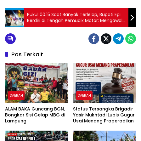
Pukul 00.15 Saat Banyak Terlelap, Bupati Egi
Berdiri di Tengah Pemudik Motor: Mengawal
Harapan Pulang Selamat
Pos Terkait
DAERAH
DAERAH
ALAM BAKA Guncang BGN,
Status Tersangka Brigadir
Bongkar Sisi Gelap MBG di
Yasir Mukhtadi Lubis Gugur
Lampung
Usai Menang Praperadilan