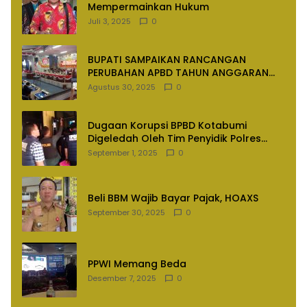
Mempermainkan Hukum
Juli 3, 2025
0
BUPATI SAMPAIKAN RANCANGAN
PERUBAHAN APBD TAHUN ANGGARAN
2025
Agustus 30, 2025
0
Dugaan Korupsi BPBD Kotabumi
Digeledah Oleh Tim Penyidik Polres
Lampung Utara
September 1, 2025
0
Beli BBM Wajib Bayar Pajak, HOAXS
September 30, 2025
0
PPWI Memang Beda
Desember 7, 2025
0