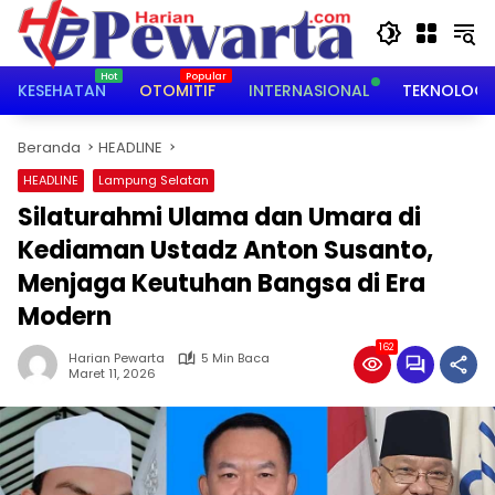
Langsung
ke
konten
KESEHATAN
OTOMITIF
INTERNASIONAL
TEKNOLOGI
Beranda
HEADLINE
HEADLINE
Lampung Selatan
Silaturahmi Ulama dan Umara di
Kediaman Ustadz Anton Susanto,
Menjaga Keutuhan Bangsa di Era
Modern
162
Harian Pewarta
5 Min Baca
Maret 11, 2026