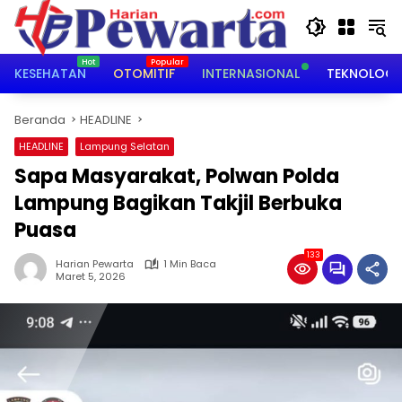
Langsung
ke
konten
KESEHATAN
OTOMITIF
INTERNASIONAL
TEKNOLOGI
Beranda
HEADLINE
HEADLINE
Lampung Selatan
Sapa Masyarakat, Polwan Polda
Lampung Bagikan Takjil Berbuka
Puasa
133
Harian Pewarta
1 Min Baca
Maret 5, 2026