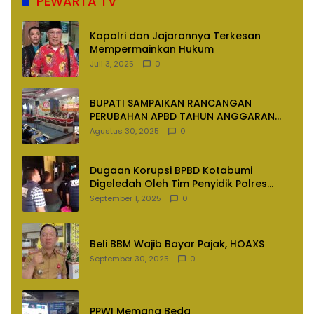
PEWARTA TV
Kapolri dan Jajarannya Terkesan
Mempermainkan Hukum
Juli 3, 2025
0
BUPATI SAMPAIKAN RANCANGAN
PERUBAHAN APBD TAHUN ANGGARAN
2025
Agustus 30, 2025
0
Dugaan Korupsi BPBD Kotabumi
Digeledah Oleh Tim Penyidik Polres
Lampung Utara
September 1, 2025
0
Beli BBM Wajib Bayar Pajak, HOAXS
September 30, 2025
0
PPWI Memang Beda