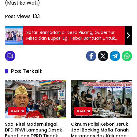
(Mustika Wati)
Post Views:
133
Safari Ramadan di Desa Pisang, Gubernur
Mirza dan Bupati Egi Tebar Bantuan untuk
Masjid dan Anak Yatim
Pos Terkait
HEADLINE
HEADLINE
Soal Ritel Modern Ilegal,
Oknum Polisi Kebon Jeruk
DPD PPWI Lampung Desak
Jadi Backing Mafia Tanah
Bupati dan DPRD Tindak
Merampas Hak Keluarga