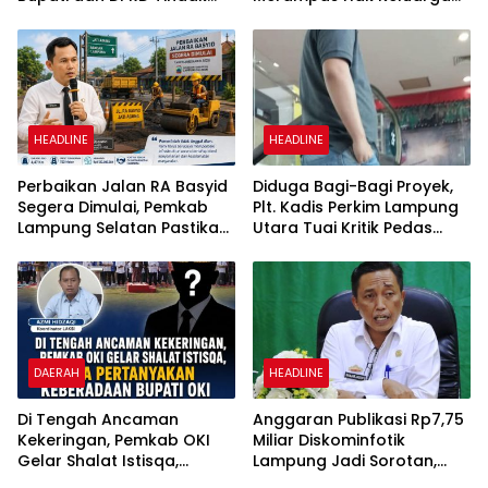
Tegas Penegakan Perda
Ambar Witjaksono
No 02/2016
Sutarman
HEADLINE
HEADLINE
Perbaikan Jalan RA Basyid
Diduga Bagi-Bagi Proyek,
Segera Dimulai, Pemkab
Plt. Kadis Perkim Lampung
Lampung Selatan Pastikan
Utara Tuai Kritik Pedas
Mobilitas Warga Lebih
Netizen
Aman dan Nyaman
DAERAH
HEADLINE
Di Tengah Ancaman
Anggaran Publikasi Rp7,75
Kekeringan, Pemkab OKI
Miliar Diskominfotik
Gelar Shalat Istisqa,
Lampung Jadi Sorotan,
Warga Pertanyakan
Transparansi Penggunaan