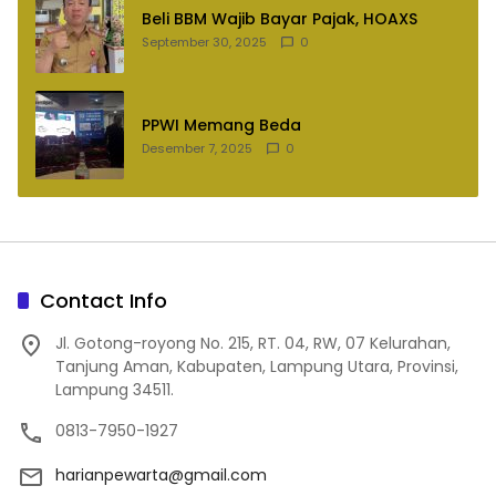
Beli BBM Wajib Bayar Pajak, HOAXS
September 30, 2025
0
PPWI Memang Beda
Desember 7, 2025
0
Contact Info
Jl. Gotong-royong No. 215, RT. 04, RW, 07 Kelurahan,
Tanjung Aman, Kabupaten, Lampung Utara, Provinsi,
Lampung 34511.
0813-7950-1927
harianpewarta@gmail.com