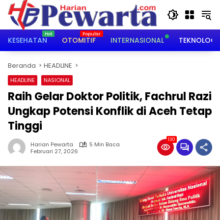
Langsung
ke
konten
KESEHATAN
OTOMITIF
INTERNASIONAL
TEKNOLOGI
Beranda
HEADLINE
HEADLINE
NASIONAL
Raih Gelar Doktor Politik, Fachrul Razi
Ungkap Potensi Konflik di Aceh Tetap
Tinggi
130
Harian Pewarta
5 Min Baca
Februari 27, 2026