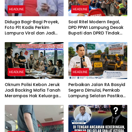
HEADLINE
HEADLINE
Diduga Bagi-Bagi Proyek,
Soal Ritel Modern Ilegal,
Foto Plt Kadis Perkim
DPD PPWI Lampung Desak
Lampura Viral dan Jadi
Bupati dan DPRD Tindak
Sasaran Perundungan
Tegas Penegakan Perda
Netizen
No 02/2016
HEADLINE
HEADLINE
Oknum Polisi Kebon Jeruk
Perbaikan Jalan RA Basyid
Jadi Backing Mafia Tanah
Segera Dimulai, Pemkab
Merampas Hak Keluarga
Lampung Selatan Pastikan
Ambar Witjaksono
Mobilitas Warga Lebih
Sutarman
Aman dan Nyaman