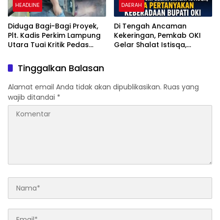
HEADLINE
DAERAH
Diduga Bagi-Bagi Proyek,
Di Tengah Ancaman
Plt. Kadis Perkim Lampung
Kekeringan, Pemkab OKI
Utara Tuai Kritik Pedas
Gelar Shalat Istisqa,
Netizen
Warga Pertanyakan
Keberadaan Bupati OKI
Tinggalkan Balasan
Alamat email Anda tidak akan dipublikasikan.
Ruas yang
wajib ditandai
*