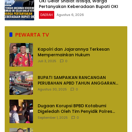
OKI Gelar Shalat Istisqa, Warga
Pertanyakan Keberadaan Bupati OKI
DAERAH
Agustus 6, 2026
PEWARTA TV
Kapolri dan Jajarannya Terkesan
Mempermainkan Hukum
Juli 3, 2025
0
BUPATI SAMPAIKAN RANCANGAN
PERUBAHAN APBD TAHUN ANGGARAN
2025
Agustus 30, 2025
0
Dugaan Korupsi BPBD Kotabumi
Digeledah Oleh Tim Penyidik Polres
Lampung Utara
September 1, 2025
0