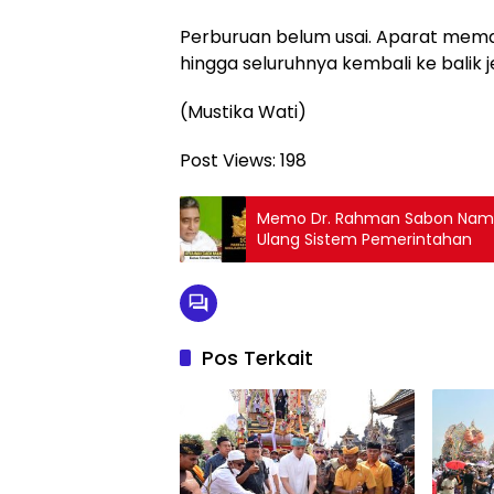
Perburuan belum usai. Aparat mem
hingga seluruhnya kembali ke balik je
(Mustika Wati)
Post Views:
198
Memo Dr. Rahman Sabon Nama
Ulang Sistem Pemerintahan
Pos Terkait