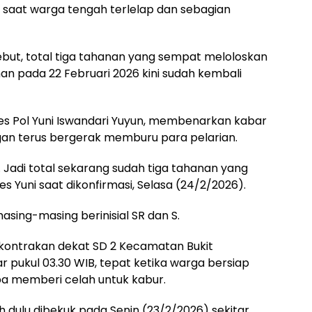
 saat warga tengah terlelap dan sebagian
ut, total tiga tahanan yang sempat meloloskan
nan pada 22 Februari 2026 kini sudah kembali
s Pol Yuni Iswandari Yuyun, membenarkan kabar
gan terus bergerak memburu para pelarian.
. Jadi total sekarang sudah tiga tahanan yang
 Yuni saat dikonfirmasi, Selasa (24/2/2026).
sing-masing berinisial SR dan S.
h kontrakan dekat SD 2 Kecamatan Bukit
r pukul 03.30 WIB, tepat ketika warga bersiap
pa memberi celah untuk kabur.
h dulu dibekuk pada Senin (23/2/2026) sekitar