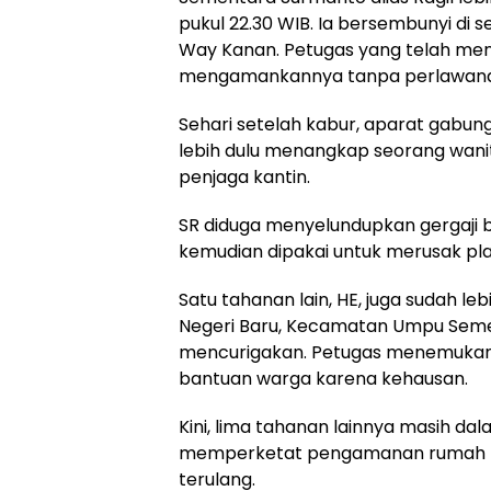
pukul 22.30 WIB. Ia bersembunyi di
Way Kanan. Petugas yang telah men
mengamankannya tanpa perlawanan
Sehari setelah kabur, aparat gabu
lebih dulu menangkap seorang wanita
penjaga kantin.
SR diduga menyelundupkan gergaji b
kemudian dipakai untuk merusak plaf
Satu tahanan lain, HE, juga sudah le
Negeri Baru, Kecamatan Umpu Seme
mencurigakan. Petugas menemukan 
bantuan warga karena kehausan.
Kini, lima tahanan lainnya masih dal
memperketat pengamanan rumah ta
terulang.