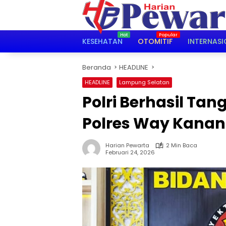
Langsung
ke
konten
KESEHATAN
OTOMITIF
INTERNASI
Beranda
HEADLINE
HEADLINE
Lampung Selatan
Polri Berhasil Ta
Polres Way Kanan
Harian Pewarta
2 Min Baca
Februari 24, 2026