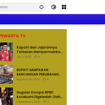
PEWARTA TV
Kapolri dan Jajarannya
Terkesan Mempermainkan
Hukum
Juli 3, 2025
0
BUPATI SAMPAIKAN
RANCANGAN PERUBAHAN
APBD TAHUN ANGGARAN
Agustus 30, 2025
0
2025
Dugaan Korupsi BPBD
Kotabumi Digeledah Oleh
Tim Penyidik Polres
September 1, 2025
0