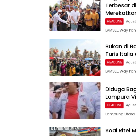
Terbesar d
Merekatkan
HEADLINE
Agust
LAMSEL, Way Pan
Bukan di B
Turis Itali
HEADLINE
Agust
LAMSEL, Way Pan
Diduga Bagi
Lampura Vi
HEADLINE
Agust
Lampung Utara (
Soal Ritel