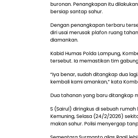
buronan. Penangkapan itu dilakukan
bersiap santap sahur.
Dengan penangkapan terbaru terseb
diri usai merusak plafon ruang taha
diamankan.
Kabid Humas Polda Lampung, Kombe
tersebut. Ia memastikan tim gabun
“Iya benar, sudah ditangkap dua lagi
kembali kami amankan,” kata Kombes
Dua tahanan yang baru ditangkap ma
S (Sairul) diringkus di sebuah ruma
Kemuning, Selasa (24/2/2026) sekita
makan sahur. Polisi menyergap tan
Sementara Surmanto alias Ragil lebi