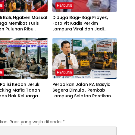
NE
HEADLINE
i Bali, Ngaben Massal
Diduga Bagi-Bagi Proyek,
aga Memikat Turis
Foto Plt Kadis Perkim
dan Puluhan Ribu
Lampura Viral dan Jadi
jung
Sasaran Perundungan
Netizen
NE
HEADLINE
olisi Kebon Jeruk
Perbaikan Jalan RA Basyid
cking Mafia Tanah
Segera Dimulai, Pemkab
as Hak Keluarga
Lampung Selatan Pastikan
Witjaksono Sutarman
Mobilitas Warga Lebih Aman
dan Nyaman
kan.
Ruas yang wajib ditandai
*