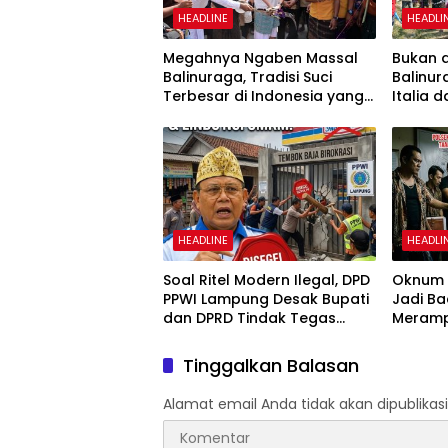
HEADLINE
HEADLI
Megahnya Ngaben Massal
Bukan d
Balinuraga, Tradisi Suci
Balinur
Terbesar di Indonesia yang
Italia 
Menghidupkan Desa dan
Pengun
Merekatkan Ikatan Keluarga
HEADLINE
HEADLI
Soal Ritel Modern Ilegal, DPD
Oknum P
PPWI Lampung Desak Bupati
Jadi Ba
dan DPRD Tindak Tegas
Meramp
Penegakan Perda No
Ambar 
02/2016
Tinggalkan Balasan
Alamat email Anda tidak akan dipublikasi