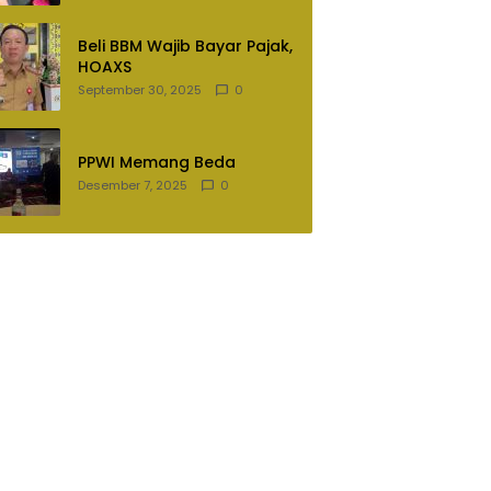
Lampung Utara
Beli BBM Wajib Bayar Pajak,
HOAXS
September 30, 2025
0
PPWI Memang Beda
Desember 7, 2025
0