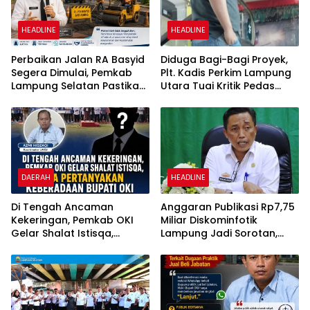
HEADLINE
HEADLINE
Perbaikan Jalan RA Basyid
Diduga Bagi-Bagi Proyek,
Segera Dimulai, Pemkab
Plt. Kadis Perkim Lampung
Lampung Selatan Pastikan
Utara Tuai Kritik Pedas
Mobilitas Warga Lebih
Netizen
Aman dan Nyaman
DAERAH
HEADLINE
Di Tengah Ancaman
Anggaran Publikasi Rp7,75
Kekeringan, Pemkab OKI
Miliar Diskominfotik
Gelar Shalat Istisqa,
Lampung Jadi Sorotan,
Warga Pertanyakan
Transparansi Penggunaan
Keberadaan Bupati OKI
Dana Dipertanyakan