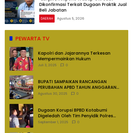
Dikonfirmasi Terkait Dugaan Praktik Jual
Beli Jabatan
DAERAH
Agustus 5, 2026
PEWARTA TV
Kapolri dan Jajarannya Terkesan
Mempermainkan Hukum
Juli 3, 2025
0
BUPATI SAMPAIKAN RANCANGAN
PERUBAHAN APBD TAHUN ANGGARAN
2025
Agustus 30, 2025
0
Dugaan Korupsi BPBD Kotabumi
Digeledah Oleh Tim Penyidik Polres
Lampung Utara
September 1, 2025
0