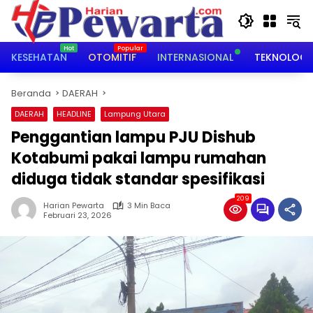
Langsung
ke
konten
KESEHATAN
OTOMITIF
INTERNASIONAL
TEKNOLOGI
Beranda
DAERAH
DAERAH
HEADLINE
Lampung Utara
‎Penggantian lampu PJU Dishub
Kotabumi pakai lampu rumahan
diduga tidak standar spesifikasi
209
Harian Pewarta
3 Min Baca
Februari 23, 2026