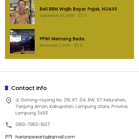
Beli BBM Wajib Bayar Pajak, HOAXS
September 30, 2025
0
PPWI Memang Beda
Desember 7, 2025
0
Contact Info
Jl. Gotong-royong No. 215, RT. 04, RW, 07 Kelurahan,
Tanjung Aman, Kabupaten, Lampung Utara, Provinsi,
Lampung 34511.
0813-7950-1927
harianpewarta@gmail.com