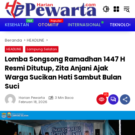
Langsung
ke
konten
KESEHATAN
OTOMITIF
INTERNASIONAL
TEKNOLOGI
Beranda
HEADLINE
HEADLINE
Lampung Selatan
Lomba Songsong Ramadhan 1447 H
Resmi Ditutup, Zita Anjani Ajak
Warga Sucikan Hati Sambut Bulan
Suci ‎
85
Harian Pewarta
3 Min Baca
Februari 18, 2026