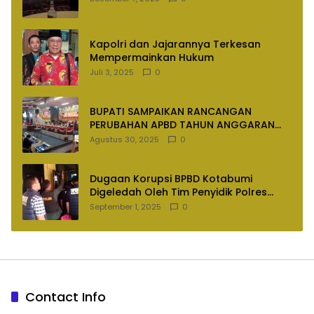
Kapolri dan Jajarannya Terkesan
Mempermainkan Hukum
Juli 3, 2025
0
BUPATI SAMPAIKAN RANCANGAN
PERUBAHAN APBD TAHUN ANGGARAN
2025
Agustus 30, 2025
0
Dugaan Korupsi BPBD Kotabumi
Digeledah Oleh Tim Penyidik Polres
Lampung Utara
September 1, 2025
0
Contact Info