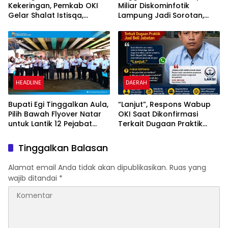
Kekeringan, Pemkab OKI
Miliar Diskominfotik
Gelar Shalat Istisqa,
Lampung Jadi Sorotan,
Warga Pertanyakan
Transparansi Penggunaan
Keberadaan Bupati OKI
Dana Dipertanyakan
HEADLINE
DAERAH
Bupati Egi Tinggalkan Aula,
“Lanjut”, Respons Wabup
Pilih Bawah Flyover Natar
OKI Saat Dikonfirmasi
untuk Lantik 12 Pejabat
Terkait Dugaan Praktik
Pemerintahan
Jual Beli Jabatan
Tinggalkan Balasan
Alamat email Anda tidak akan dipublikasikan.
Ruas yang
wajib ditandai
*