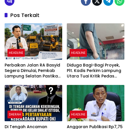
Pos Terkait
HEADLINE
HEADLINE
Perbaikan Jalan RA Basyid
Diduga Bagi-Bagi Proyek,
Segera Dimulai, Pemkab
Plt. Kadis Perkim Lampung
Lampung Selatan Pastikan
Utara Tuai Kritik Pedas
Mobilitas Warga Lebih
Netizen
Aman dan Nyaman
DAERAH
HEADLINE
Di Tengah Ancaman
Anggaran Publikasi Rp7,75