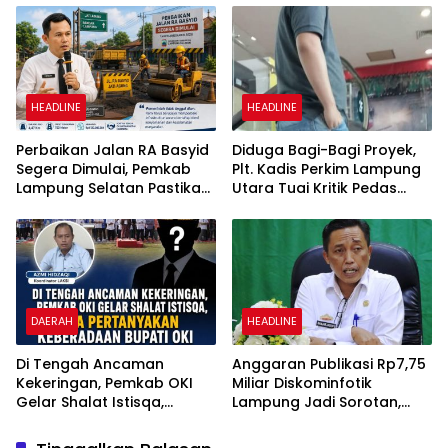
No 02/2016
Sutarman
HEADLINE
HEADLINE
Perbaikan Jalan RA Basyid
Diduga Bagi-Bagi Proyek,
Segera Dimulai, Pemkab
Plt. Kadis Perkim Lampung
Lampung Selatan Pastikan
Utara Tuai Kritik Pedas
Mobilitas Warga Lebih
Netizen
Aman dan Nyaman
DAERAH
HEADLINE
Di Tengah Ancaman
Anggaran Publikasi Rp7,75
Kekeringan, Pemkab OKI
Miliar Diskominfotik
Gelar Shalat Istisqa,
Lampung Jadi Sorotan,
Warga Pertanyakan
Transparansi Penggunaan
Keberadaan Bupati OKI
Dana Dipertanyakan