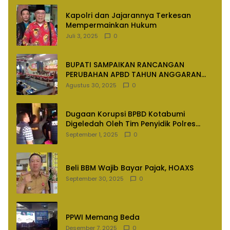
Kapolri dan Jajarannya Terkesan
Mempermainkan Hukum
Juli 3, 2025
0
BUPATI SAMPAIKAN RANCANGAN
PERUBAHAN APBD TAHUN ANGGARAN
2025
Agustus 30, 2025
0
Dugaan Korupsi BPBD Kotabumi
Digeledah Oleh Tim Penyidik Polres
Lampung Utara
September 1, 2025
0
Beli BBM Wajib Bayar Pajak, HOAXS
September 30, 2025
0
PPWI Memang Beda
Desember 7, 2025
0