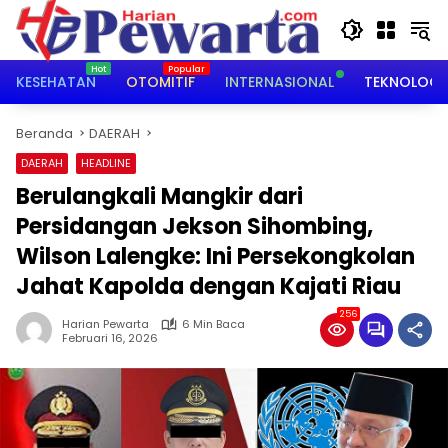
Langsung
ke
konten
KESEHATAN
OTOMITIF
INTERNASIONAL
TEKNOLOGI
Beranda
DAERAH
DAERAH
HEADLINE
Berulangkali Mangkir dari
Persidangan Jekson Sihombing,
Wilson Lalengke: Ini Persekongkolan
Jahat Kapolda dengan Kajati Riau
256
Harian Pewarta
6 Min Baca
Februari 16, 2026