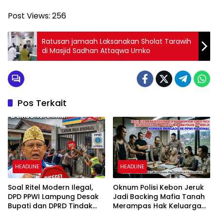
Post Views:
256
‎Ratusan jamaah Laksanakan Sholat Tarawih
di Masjid Sadhan Attaqwa Umko
Pos Terkait
HEADLINE
HEADLINE
Soal Ritel Modern Ilegal,
Oknum Polisi Kebon Jeruk
DPD PPWI Lampung Desak
Jadi Backing Mafia Tanah
Bupati dan DPRD Tindak
Merampas Hak Keluarga
Tegas Penegakan Perda
Ambar Witjaksono