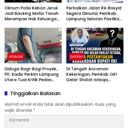
Oknum Polisi Kebon Jeruk
Perbaikan Jalan RA Basyid
Jadi Backing Mafia Tanah
Segera Dimulai, Pemkab
Merampas Hak Keluarga
Lampung Selatan Pastikan
Ambar Witjaksono
Mobilitas Warga Lebih
Sutarman
Aman dan Nyaman
HEADLINE
DAERAH
Diduga Bagi-Bagi Proyek,
Di Tengah Ancaman
Plt. Kadis Perkim Lampung
Kekeringan, Pemkab OKI
Utara Tuai Kritik Pedas
Gelar Shalat Istisqa,
Netizen
Warga Pertanyakan
Keberadaan Bupati OKI
Tinggalkan Balasan
Alamat email Anda tidak akan dipublikasikan.
Ruas yang
wajib ditandai
*