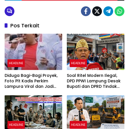
Pos Terkait
HEADLINE
HEADLINE
Diduga Bagi-Bagi Proyek,
Soal Ritel Modern Ilegal,
Foto Plt Kadis Perkim
DPD PPWI Lampung Desak
Lampura Viral dan Jadi
Bupati dan DPRD Tindak
Sasaran Perundungan
Tegas Penegakan Perda
Netizen
No 02/2016
HEADLINE
HEADLINE