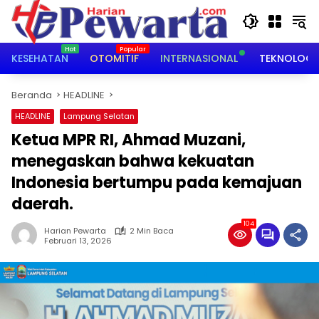
Langsung
ke
konten
KESEHATAN
OTOMITIF
INTERNASIONAL
TEKNOLOGI
Beranda
HEADLINE
HEADLINE
Lampung Selatan
Ketua MPR RI, Ahmad Muzani,
menegaskan bahwa kekuatan
Indonesia bertumpu pada kemajuan
daerah.
104
Harian Pewarta
2 Min Baca
Februari 13, 2026