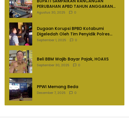
BUPATI SAMPAIKAN RANCANGAN
PERUBAHAN APBD TAHUN ANGGARAN
2025
Agustus 30, 2025
0
Dugaan Korupsi BPBD Kotabumi
Digeledah Oleh Tim Penyidik Polres
Lampung Utara
September 1, 2025
0
Beli BBM Wajib Bayar Pajak, HOAXS
September 30, 2025
0
PPWI Memang Beda
Desember 7, 2025
0