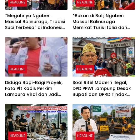
HEADLINE
HEADLINE
*Megahnya Ngaben
*Bukan di Bali, Ngaben
Massal Balinuraga, Tradisi
Massal Balinuraga
Suci Terbesar di Indonesia
Memikat Turis Italia dan
yang Menghidupkan Desa
Puluhan Ribu Pengunjung*
dan Merekatkan Ikatan
Keluarga*
HEADLINE
HEADLINE
Diduga Bagi-Bagi Proyek,
Soal Ritel Modern Ilegal,
Foto Plt Kadis Perkim
DPD PPWI Lampung Desak
Lampura Viral dan Jadi
Bupati dan DPRD Tindak
Sasaran Perundungan
Tegas Penegakan Perda
Netizen
No 02/2016
HEADLINE
HEADLINE