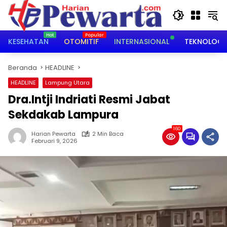
Langsung
ke
konten
KESEHATAN
OTOMITIF
INTERNASIONAL
TEKNOLOGI
Beranda
HEADLINE
HEADLINE
Lampung Utara
‎Dra.Intji Indriati Resmi Jabat
Sekdakab Lampura
160
Harian Pewarta
2 Min Baca
Februari 9, 2026