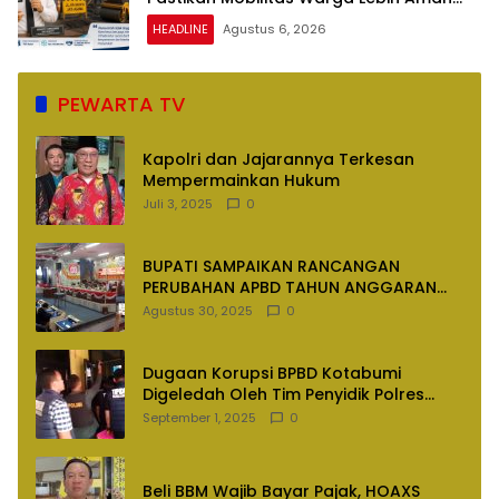
dan Nyaman
HEADLINE
Agustus 6, 2026
PEWARTA TV
Kapolri dan Jajarannya Terkesan
Mempermainkan Hukum
Juli 3, 2025
0
BUPATI SAMPAIKAN RANCANGAN
PERUBAHAN APBD TAHUN ANGGARAN
2025
Agustus 30, 2025
0
Dugaan Korupsi BPBD Kotabumi
Digeledah Oleh Tim Penyidik Polres
Lampung Utara
September 1, 2025
0
Beli BBM Wajib Bayar Pajak, HOAXS