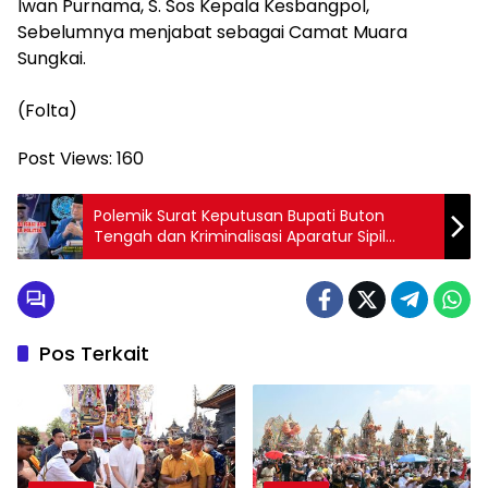
‎Iwan Purnama, S. Sos Kepala Kesbangpol,
Sebelumnya menjabat sebagai Camat Muara
Sungkai.
‎(Folta)
Post Views:
160
Polemik Surat Keputusan Bupati Buton
Tengah dan Kriminalisasi Aparatur Sipil
Negara
Pos Terkait