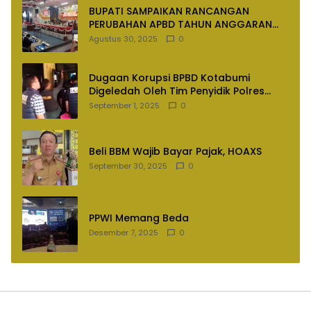
BUPATI SAMPAIKAN RANCANGAN
PERUBAHAN APBD TAHUN ANGGARAN
2025
Agustus 30, 2025
0
Dugaan Korupsi BPBD Kotabumi
Digeledah Oleh Tim Penyidik Polres
Lampung Utara
September 1, 2025
0
Beli BBM Wajib Bayar Pajak, HOAXS
September 30, 2025
0
PPWI Memang Beda
Desember 7, 2025
0