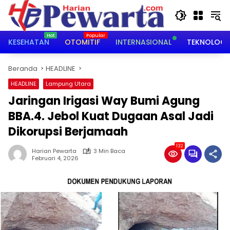
Langsung
ke
konten
KESEHATAN
OTOMITIF
INTERNASIONAL
TEKNOLOGI
Beranda
HEADLINE
HEADLINE
Lampung Utara
Jaringan Irigasi Way Bumi Agung
BBA.4. Jebol Kuat Dugaan Asal Jadi
Dikorupsi Berjamaah
132
Harian Pewarta
3 Min Baca
Februari 4, 2026