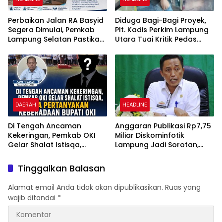
Perbaikan Jalan RA Basyid
Diduga Bagi-Bagi Proyek,
Segera Dimulai, Pemkab
Plt. Kadis Perkim Lampung
Lampung Selatan Pastikan
Utara Tuai Kritik Pedas
Mobilitas Warga Lebih
Netizen
Aman dan Nyaman
DAERAH
HEADLINE
Di Tengah Ancaman
Anggaran Publikasi Rp7,75
Kekeringan, Pemkab OKI
Miliar Diskominfotik
Gelar Shalat Istisqa,
Lampung Jadi Sorotan,
Warga Pertanyakan
Transparansi Penggunaan
Keberadaan Bupati OKI
Dana Dipertanyakan
Tinggalkan Balasan
Alamat email Anda tidak akan dipublikasikan.
Ruas yang
wajib ditandai
*