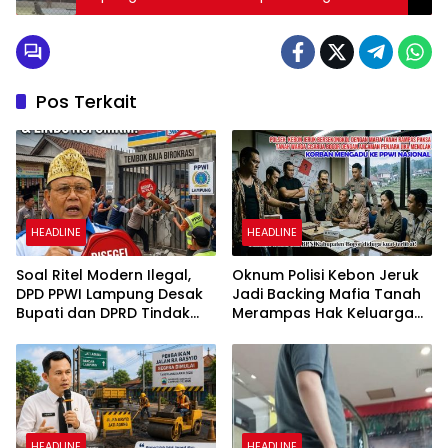
Dinilai Minim Manfaat
Pos Terkait
HEADLINE
HEADLINE
Soal Ritel Modern Ilegal,
Oknum Polisi Kebon Jeruk
DPD PPWI Lampung Desak
Jadi Backing Mafia Tanah
Bupati dan DPRD Tindak
Merampas Hak Keluarga
Tegas Penegakan Perda
Ambar Witjaksono
No 02/2016
Sutarman
HEADLINE
HEADLINE