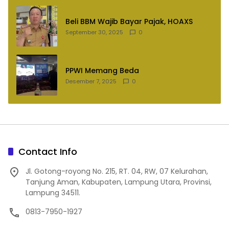
Beli BBM Wajib Bayar Pajak, HOAXS
September 30, 2025
0
PPWI Memang Beda
Desember 7, 2025
0
Contact Info
Jl. Gotong-royong No. 215, RT. 04, RW, 07 Kelurahan,
Tanjung Aman, Kabupaten, Lampung Utara, Provinsi,
Lampung 34511.
0813-7950-1927