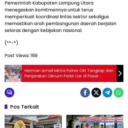
Pemerintah Kabupaten Lampung Utara
menegaskan komitmennya untuk terus
memperkuat koordinasi lintas sektor sekaligus
memastikan arah pembangunan daerah berjalan
selaras dengan kebijakan nasional.
(**-*)
Post Views:
169
Herman Ismail Minta Polres OKI Tangkap dan
Penjarakan Oknum Parkir Liar di Pasar
Shopping Kayuagung, Siap Koordinasi
Langsung dengan Aparat
Pos Terkait