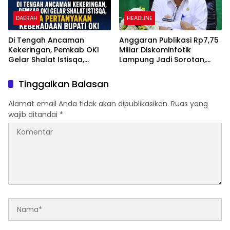
DAERAH
HEADLINE
Di Tengah Ancaman
Anggaran Publikasi Rp7,75
Kekeringan, Pemkab OKI
Miliar Diskominfotik
Gelar Shalat Istisqa,
Lampung Jadi Sorotan,
Warga Pertanyakan
Transparansi Penggunaan
Keberadaan Bupati OKI
Dana Dipertanyakan
Tinggalkan Balasan
Alamat email Anda tidak akan dipublikasikan.
Ruas yang
wajib ditandai
*