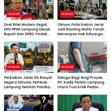
HEADLINE
HEADLINE
Soal Ritel Modern Ilegal,
Oknum Polisi Kebon Jeruk
DPD PPWI Lampung Desak
Jadi Backing Mafia Tanah
Bupati dan DPRD Tindak
Merampas Hak Keluarga
Tegas Penegakan Perda
Ambar Witjaksono
No 02/2016
Sutarman
HEADLINE
HEADLINE
Perbaikan Jalan RA Basyid
Diduga Bagi-Bagi Proyek,
Segera Dimulai, Pemkab
Plt. Kadis Perkim Lampung
Lampung Selatan Pastikan
Utara Tuai Kritik Pedas
Mobilitas Warga Lebih
Netizen
Aman dan Nyaman