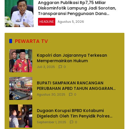
Anggaran Publikasi Rp7,75 Miliar
Diskominfotik Lampung Jadi Sorotan,
Transparansi Penggunaan Dana
Dipertanyakan
HEADLINE
Agustus 5, 2026
PEWARTA TV
Kapolri dan Jajarannya Terkesan
Mempermainkan Hukum
Juli 3, 2025
0
BUPATI SAMPAIKAN RANCANGAN
PERUBAHAN APBD TAHUN ANGGARAN
2025
Agustus 30, 2025
0
Dugaan Korupsi BPBD Kotabumi
Digeledah Oleh Tim Penyidik Polres
Lampung Utara
September 1, 2025
0