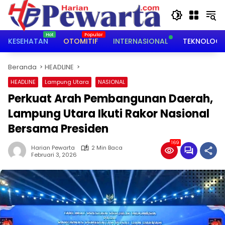
Langsung
ke
konten
KESEHATAN
OTOMITIF
INTERNASIONAL
TEKNOLOGI
Beranda
HEADLINE
HEADLINE
Lampung Utara
NASIONAL
Perkuat Arah Pembangunan Daerah,
Lampung Utara Ikuti Rakor Nasional
Bersama Presiden
169
Harian Pewarta
2 Min Baca
Februari 3, 2026