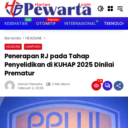
Langsung
ke
konten
KESEHATAN
OTOMITIF
INTERNASIONAL
TEKNOLOGI
Beranda
HEADLINE
HEADLINE
LAMPUNG
Penerapan RJ pada Tahap
Penyelidikan di KUHAP 2025 Dinilai
Prematur
278
Harian Pewarta
2 Min Baca
Februari 2, 2026