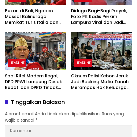
Bukan di Bali, Ngaben
Diduga Bagi-Bagi Proyek,
Massal Balinuraga
Foto Plt Kadis Perkim
Memikat Turis Italia dan
Lampura Viral dan Jadi
Puluhan Ribu Pengunjung
Sasaran Perundungan
Netizen
HEADLINE
HEADLINE
Soal Ritel Modern Ilegal,
Oknum Polisi Kebon Jeruk
DPD PPWI Lampung Desak
Jadi Backing Mafia Tanah
Bupati dan DPRD Tindak
Merampas Hak Keluarga
Tegas Penegakan Perda
Ambar Witjaksono
No 02/2016
Sutarman
Tinggalkan Balasan
Alamat email Anda tidak akan dipublikasikan.
Ruas yang
wajib ditandai
*