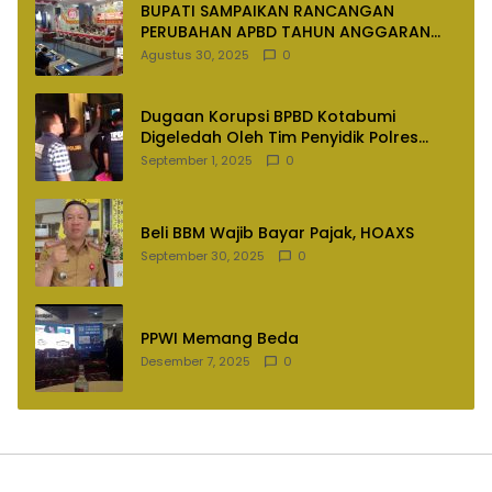
BUPATI SAMPAIKAN RANCANGAN
PERUBAHAN APBD TAHUN ANGGARAN
2025
Agustus 30, 2025
0
Dugaan Korupsi BPBD Kotabumi
Digeledah Oleh Tim Penyidik Polres
Lampung Utara
September 1, 2025
0
Beli BBM Wajib Bayar Pajak, HOAXS
September 30, 2025
0
PPWI Memang Beda
Desember 7, 2025
0