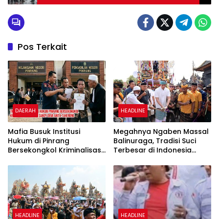
ratusan Paket Sembako
Pos Terkait
DAERAH
HEADLINE
Mafia Busuk Institusi
Megahnya Ngaben Massal
Hukum di Pinrang
Balinuraga, Tradisi Suci
Bersekongkol Kriminalisasi
Terbesar di Indonesia
Andi Edi Sandy
yang Menghidupkan Desa
dan Merekatkan Ikatan
Keluarga
HEADLINE
HEADLINE