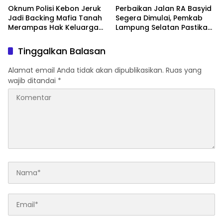
Oknum Polisi Kebon Jeruk
Perbaikan Jalan RA Basyid
Jadi Backing Mafia Tanah
Segera Dimulai, Pemkab
Merampas Hak Keluarga
Lampung Selatan Pastikan
Ambar Witjaksono
Mobilitas Warga Lebih
Sutarman
Aman dan Nyaman
Tinggalkan Balasan
Alamat email Anda tidak akan dipublikasikan.
Ruas yang
wajib ditandai
*