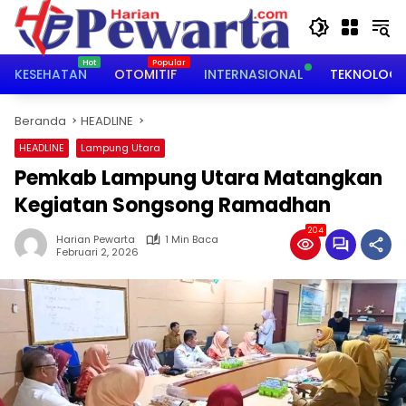
Langsung
ke
konten
KESEHATAN
OTOMITIF
INTERNASIONAL
TEKNOLOGI
Beranda
HEADLINE
HEADLINE
Lampung Utara
Pemkab Lampung Utara Matangkan
Kegiatan Songsong Ramadhan
204
Harian Pewarta
1 Min Baca
Februari 2, 2026