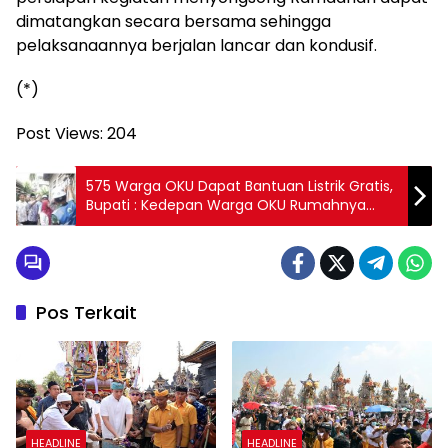
dimatangkan secara bersama sehingga
pelaksanaannya berjalan lancar dan kondusif.
(*)
Post Views:
204
575 Warga OKU Dapat Bantuan Listrik Gratis,
Bupati : Kedepan Warga OKU Rumahnya
Wajib Teraliri Listrik
Pos Terkait
HEADLINE
HEADLINE