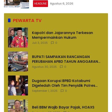
dan Nyaman
HEADLINE
Agustus 6, 2026
PEWARTA TV
Kapolri dan Jajarannya Terkesan
Mempermainkan Hukum
Juli 3, 2025
0
BUPATI SAMPAIKAN RANCANGAN
PERUBAHAN APBD TAHUN ANGGARAN
2025
Agustus 30, 2025
0
Dugaan Korupsi BPBD Kotabumi
Digeledah Oleh Tim Penyidik Polres
Lampung Utara
September 1, 2025
0
Beli BBM Wajib Bayar Pajak, HOAXS