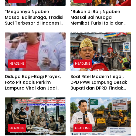
*Megahnya Ngaben
*Bukan di Bali, Ngaben
Massal Balinuraga, Tradisi
Massal Balinuraga
Suci Terbesar di Indonesia
Memikat Turis Italia dan
yang Menghidupkan Desa
Puluhan Ribu Pengunjung*
dan Merekatkan Ikatan
Keluarga*
HEADLINE
HEADLINE
Diduga Bagi-Bagi Proyek,
Soal Ritel Modern Ilegal,
Foto Plt Kadis Perkim
DPD PPWI Lampung Desak
Lampura Viral dan Jadi
Bupati dan DPRD Tindak
Sasaran Perundungan
Tegas Penegakan Perda
Netizen
No 02/2016
HEADLINE
HEADLINE