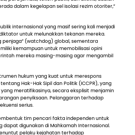
rada dalam kegelapan sel isolasi rezim otoriter,”
ik internasional yang masif sering kali menjadi
diktator untuk melunakkan tekanan mereka.
ng penjaga” (watchdog) global, sementara
miliki kemampuan untuk memobilisasi opini
intah mereka masing-masing agar mengambil
instrumen hukum yang kuat untuk merespons
l tentang Hak-Hak Sipil dan Politik (ICCPR), yang
yang meratifikasinya, secara eksplisit menjamin
arangan penyiksaan. Pelanggaran terhadap
kuensi serius.
bentuk tim pencari fakta independen untuk
 dapat digunakan di Mahkamah Internasional.
enuntut pelaku kejahatan terhadap