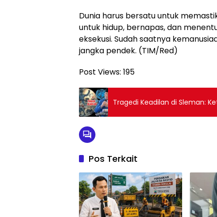
Dunia harus bersatu untuk memast
untuk hidup, bernapas, dan menent
eksekusi. Sudah saatnya kemanusiaa
jangka pendek. (TIM/Red)
Post Views:
195
Tragedi Keadilan di Sleman: K
Pos Terkait