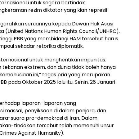
ernasional untuk segera bertindak
gkeraman rezim diktator yang kian represif.
engarahkan seruannya kepada Dewan Hak Asasi
a (United Nations Human Rights Council/UNHRC).
inggi PBB yang membidangi HAM tersebut harus
paui sekadar retorika diplomatik.
ternasional untuk menghentikan impunitas.
 tekanan ekstrem, dan dunia tidak boleh hanya
 kemanusiaan ini,” tegas pria yang merupakan
B pada Oktober 2025 lalu itu, Senin, 26 Januari
 terhadap laporan-laporan yang
 massal, penyiksaan di dalam penjara, dan
ra-suara pro-demokrasi di Iran. Dalam
dakan-tindakan tersebut telah memenuhi unsur
rimes Against Humanity).