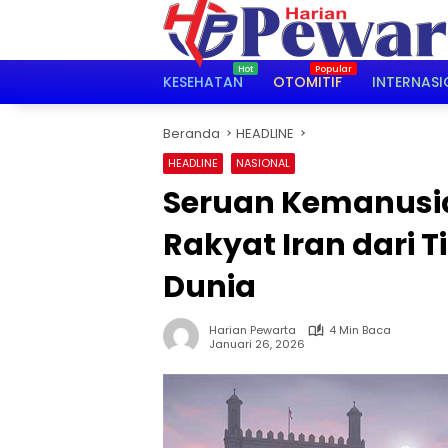
Langsung
ke
konten
KESEHATAN
OTOMITIF
INTERNASI
Beranda
HEADLINE
HEADLINE
NASIONAL
Seruan Kemanusi
Rakyat Iran dari 
Dunia
Harian Pewarta
4 Min Baca
Januari 26, 2026