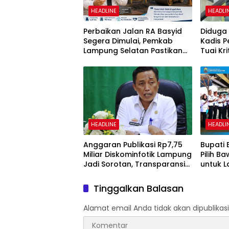
HEADLINE
HEADLI
Perbaikan Jalan RA Basyid
Diduga 
Segera Dimulai, Pemkab
Kadis 
Lampung Selatan Pastikan
Tuai Kr
Mobilitas Warga Lebih Aman
dan Nyaman
HEADLINE
HEADLI
Anggaran Publikasi Rp7,75
Bupati 
Miliar Diskominfotik Lampung
Pilih B
Jadi Sorotan, Transparansi
untuk L
Penggunaan Dana
Pemeri
Dipertanyakan
Tinggalkan Balasan
Alamat email Anda tidak akan dipublikasi