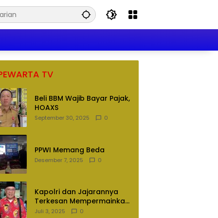
PEWARTA TV
Beli BBM Wajib Bayar Pajak,
HOAXS
September 30, 2025
0
PPWI Memang Beda
Desember 7, 2025
0
Kapolri dan Jajarannya
Terkesan Mempermainkan
Hukum
Juli 3, 2025
0