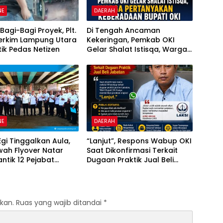
NE
DAERAH
Bagi-Bagi Proyek, Plt.
Di Tengah Ancaman
Perkim Lampung Utara
Kekeringan, Pemkab OKI
itik Pedas Netizen
Gelar Shalat Istisqa, Warga
Pertanyakan Keberadaan
Bupati OKI
NE
DAERAH
Egi Tinggalkan Aula,
“Lanjut”, Respons Wabup OKI
awah Flyover Natar
Saat Dikonfirmasi Terkait
antik 12 Pejabat
Dugaan Praktik Jual Beli
ntahan
Jabatan
kan.
Ruas yang wajib ditandai
*