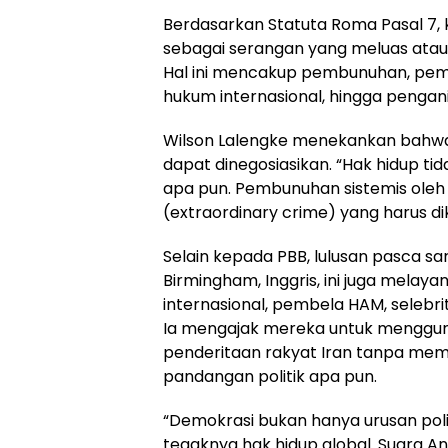
Berdasarkan Statuta Roma Pasal 7, 
sebagai serangan yang meluas atau 
Hal ini mencakup pembunuhan, pem
hukum internasional, hingga pengan
Wilson Lalengke menekankan bahwa 
dapat dinegosiasikan. “Hak hidup ti
apa pun. Pembunuhan sistemis oleh 
(extraordinary crime) yang harus d
Selain kepada PBB, lulusan pasca sar
Birmingham, Inggris, ini juga mela
internasional, pembela HAM, selebri
Ia mengajak mereka untuk menggun
penderitaan rakyat Iran tanpa mem
pandangan politik apa pun.
“Demokrasi bukan hanya urusan poli
tegaknya hak hidup global. Suara Anda