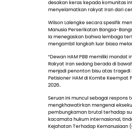
desakan keras kepada komunitas int
menyelamatkan rakyat Iran dari cen
Wilson Lalengke secara spesifik m
Manusia Perserikatan Bangsa-Bangs
Ia menegaskan bahwa lembaga tert
mengambil langkah luar biasa melam
“Dewan HAM PBB memiliki mandat in
Rakyat Iran sedang berada di bawah
menjadi penonton bisu atas tragedi
Petisioner HAM di Komite Keempat PB
2026..
Seruan ini muncul sebagai respons
mengkhawatirkan mengenai eksekusi
pembungkaman brutal terhadap sua
kacamata hukum internasional, tin
Kejahatan Terhadap Kemanusiaan (C