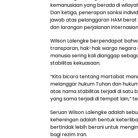
kemanusiaan yang berada di wilayah 
Dan ketiga, penerapan sanksi indiv
jawab atas pelanggaran HAM berat
dan larangan perjalanan internasion
Wilson Lalengke berpendapat bahwa
transparan, hak-hak warga negara d
manusia sering kali dianggap sebaga
stabilitas kekuasaan.
“Kita bicara tentang martabat man
melanggar hukum Tuhan dan hukum 
atas nama stabilitas terjadi di satu
yang sama terjadi di tempat lain,” t
Seruan Wilson Lalengke adalah sebua
keheningan adalah bentuk keterlib
bertindak lebih berani untuk meng
bagi rezim Iran.