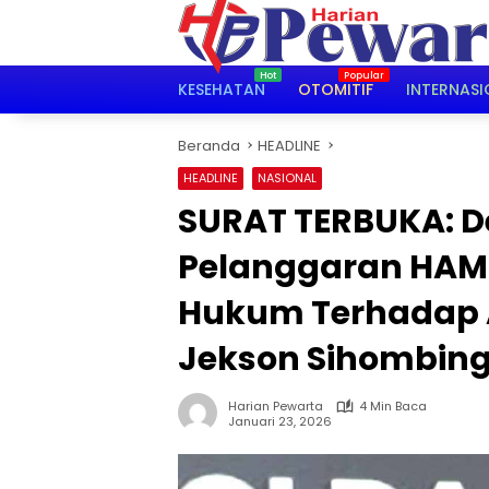
Langsung
ke
konten
KESEHATAN
OTOMITIF
INTERNASI
Beranda
HEADLINE
HEADLINE
NASIONAL
SURAT TERBUKA: D
Pelanggaran HAM 
Hukum Terhadap A
Jekson Sihombin
Harian Pewarta
4 Min Baca
Januari 23, 2026