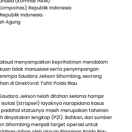
 Manusia (Komnas HAM)
 (Kompolnas) Republik Indonesia
Republik Indonesia
ah Agung
ermaksud menyampaikan keprihatinan mendalam
akuan tidak manusiawi serta penyimpangan
enimpa Saudara Jekson Sihombing, seorang
ahan di Direktorat Tahti Polda Riau.
 Saudara Jekson telah ditahan selama hampir
isolasi (strapsel) layaknya narapidana kasus
a, padahal statusnya masih merupakan tahanan
h dinyatakan lengkap (P21). Bahkan, dari sumber
n Sihombing menjadi target operasi untuk
erlahan-lahan oleh oknum Pimpinan Polda Riau