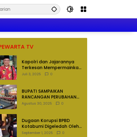
PEWARTA TV
Kapolri dan Jajarannya
Terkesan Mempermainkan
Hukum
Juli 3, 2025
0
BUPATI SAMPAIKAN
RANCANGAN PERUBAHAN
APBD TAHUN ANGGARAN
Agustus 30, 2025
0
2025
Dugaan Korupsi BPBD
Kotabumi Digeledah Oleh
Tim Penyidik Polres
September 1, 2025
0