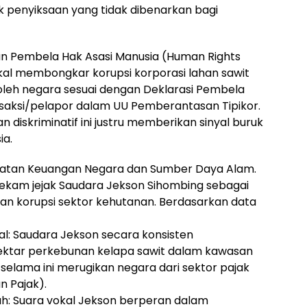
 penyiksaan yang tidak dibenarkan bagi
an Pembela Hak Asasi Manusia (Human Rights
okal membongkar korupsi korporasi lahan sawit
i oleh negara sesuai dengan Deklarasi Pembela
aksi/pelapor dalam UU Pemberantasan Tipikor.
n diskriminatif ini justru memberikan sinyal buruk
ia.
amatan Keuangan Negara dan Sumber Daya Alam.
kam jejak Saudara Jekson Sihombing sebagai
an korupsi sektor kehutanan. Berdasarkan data
l: Saudara Jekson secara konsisten
ktar perkebunan kelapa sawit dalam kawasan
ng selama ini merugikan negara dari sektor pajak
 Pajak).
ah: Suara vokal Jekson berperan dalam