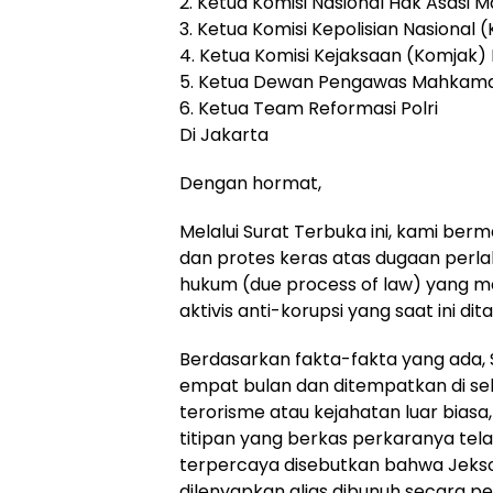
2. Ketua Komisi Nasional Hak Asasi
3. Ketua Komisi Kepolisian Nasional
4. Ketua Komisi Kejaksaan (Komjak) 
5. Ketua Dewan Pengawas Mahkam
6. Ketua Team Reformasi Polri
Di Jakarta
Dengan hormat,
Melalui Surat Terbuka ini, kami b
dan protes keras atas dugaan perl
hukum (due process of law) yang m
aktivis anti-korupsi yang saat ini dit
Berdasarkan fakta-fakta yang ada,
empat bulan dan ditempatkan di sel 
terorisme atau kejahatan luar bias
titipan yang berkas perkaranya tela
terpercaya disebutkan bahwa Jekso
dilenyapkan alias dibunuh secara p