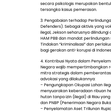
secara psikologis merupakan bentuk
tersangka kasus pemerasan.
3. Pengabaian terhadap Perlindung
Defenders). Sebagai aktivis yang v
ilegal, Jekson seharusnya dilindung
HAM PBB dan mandat perlindungan s
Tindakan “kriminalisasi” dan perlakua
bagi gerakan anti-korupsi di Indones
4. Kontribusi Nyata dalam Penyel
Negara wajib mempertimbangkan re
mitra strategis dalam pemberantas
advokasi yang dilakukannya:
– Pengungkapan Okupasi Lahan Ilega
menyuarakan keberadaan ribuan he
hutan tanpa izin (ilegal) di Riau ya
dan PNBP (Penerimaan Negara Bukan
– Penyelamatan Aset Triliunan Rupi