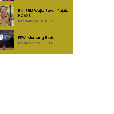
Lampung Utara
Beli BBM Wajib Bayar Pajak,
HOAXS
September 30, 2025
0
PPWI Memang Beda
Desember 7, 2025
0