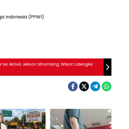
a Indonesia (PPWI)
 ke Aktivis Jekson Sihombing, Wilson Lalengke: