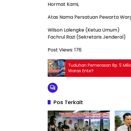
Hormat Kami,
Atas Nama Persatuan Pewarta Warg
Wilson Lalengke (Ketua Umum)
Fachrul Razi (Sekretaris Jenderal)
Post Views:
176
Tuduhan Pemerasan Rp. 5 Miliar
Waras Ente?
Pos Terkait