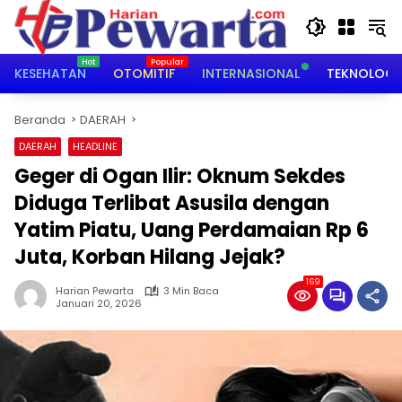
Langsung
ke
konten
KESEHATAN
OTOMITIF
INTERNASIONAL
TEKNOLOGI
Beranda
DAERAH
DAERAH
HEADLINE
Geger di Ogan Ilir: Oknum Sekdes
Diduga Terlibat Asusila dengan
Yatim Piatu, Uang Perdamaian Rp 6
Juta, Korban Hilang Jejak?
169
Harian Pewarta
3 Min Baca
Januari 20, 2026