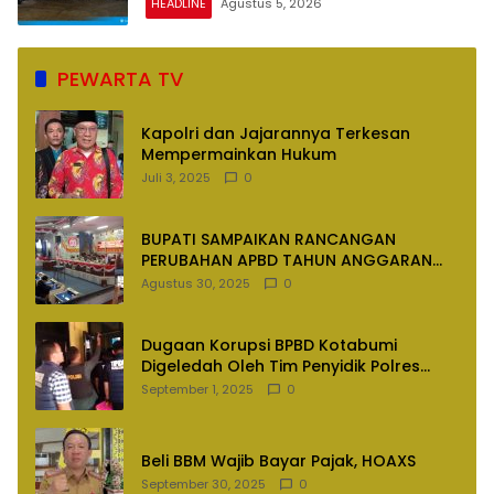
HEADLINE
Agustus 5, 2026
PEWARTA TV
Kapolri dan Jajarannya Terkesan
Mempermainkan Hukum
Juli 3, 2025
0
BUPATI SAMPAIKAN RANCANGAN
PERUBAHAN APBD TAHUN ANGGARAN
2025
Agustus 30, 2025
0
Dugaan Korupsi BPBD Kotabumi
Digeledah Oleh Tim Penyidik Polres
Lampung Utara
September 1, 2025
0
Beli BBM Wajib Bayar Pajak, HOAXS
September 30, 2025
0