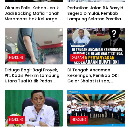
Oknum Polisi Kebon Jeruk
Perbaikan Jalan RA Basyid
Jadi Backing Mafia Tanah
Segera Dimulai, Pemkab
Merampas Hak Keluarga
Lampung Selatan Pastikan
Ambar Witjaksono
Mobilitas Warga Lebih
Sutarman
Aman dan Nyaman
HEADLINE
DAERAH
Diduga Bagi-Bagi Proyek,
Di Tengah Ancaman
Plt. Kadis Perkim Lampung
Kekeringan, Pemkab OKI
Utara Tuai Kritik Pedas
Gelar Shalat Istisqa,
Netizen
Warga Pertanyakan
Keberadaan Bupati OKI
HEADLINE
HEADLINE