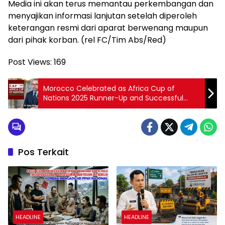
Media ini akan terus memantau perkembangan dan
menyajikan informasi lanjutan setelah diperoleh
keterangan resmi dari aparat berwenang maupun
dari pihak korban. (rel FC/Tim Abs/Red)
Post Views:
169
Morocco Celebrated as Africa Cup of
Nations 2025 Runner-Up and Successful
Host
Pos Terkait
HEADLINE
HEADLINE