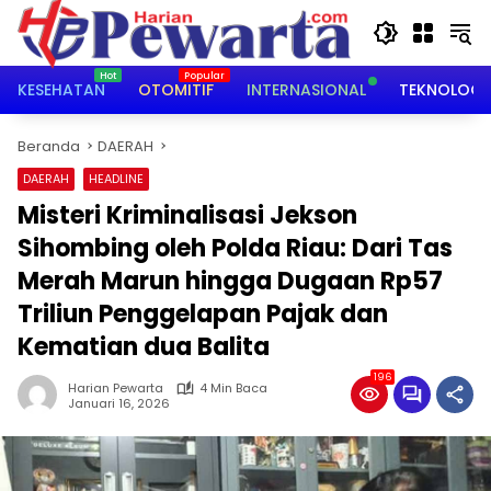
Langsung
ke
konten
KESEHATAN
OTOMITIF
INTERNASIONAL
TEKNOLOGI
Beranda
DAERAH
DAERAH
HEADLINE
Misteri Kriminalisasi Jekson
Sihombing oleh Polda Riau: Dari Tas
Merah Marun hingga Dugaan Rp57
Triliun Penggelapan Pajak dan
Kematian dua Balita
196
Harian Pewarta
4 Min Baca
Januari 16, 2026