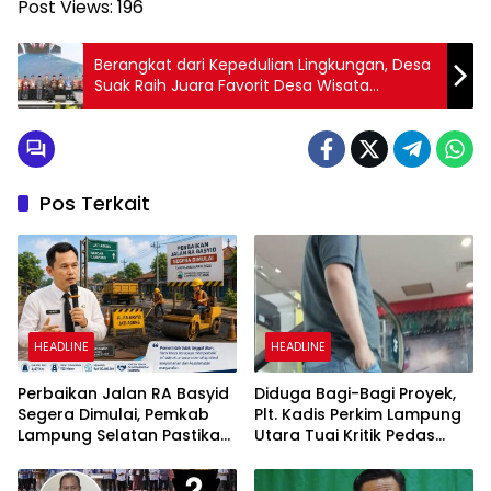
Post Views:
196
Berangkat dari Kepedulian Lingkungan, Desa
Suak Raih Juara Favorit Desa Wisata
Nusantara 2025 Tingkat Nasional
Pos Terkait
HEADLINE
HEADLINE
Perbaikan Jalan RA Basyid
Diduga Bagi-Bagi Proyek,
Segera Dimulai, Pemkab
Plt. Kadis Perkim Lampung
Lampung Selatan Pastikan
Utara Tuai Kritik Pedas
Mobilitas Warga Lebih
Netizen
Aman dan Nyaman