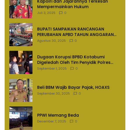
Kapolri dan Jajarannya Terkesan
Mempermainkan Hukum
Juli 3, 2025
0
BUPATI SAMPAIKAN RANCANGAN
PERUBAHAN APBD TAHUN ANGGARAN
2025
Agustus 30, 2025
0
Dugaan Korupsi BPBD Kotabumi
Digeledah Oleh Tim Penyidik Polres
Lampung Utara
September 1, 2025
0
Beli BBM Wajib Bayar Pajak, HOAXS
September 30, 2025
0
PPWI Memang Beda
Desember 7, 2025
0