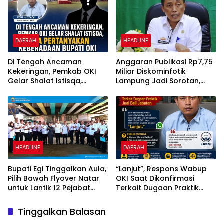
DAERAH
HEADLINE
Di Tengah Ancaman
Anggaran Publikasi Rp7,75
Kekeringan, Pemkab OKI
Miliar Diskominfotik
Gelar Shalat Istisqa,
Lampung Jadi Sorotan,
Warga Pertanyakan
Transparansi Penggunaan
Keberadaan Bupati OKI
Dana Dipertanyakan
HEADLINE
DAERAH
Bupati Egi Tinggalkan Aula,
“Lanjut”, Respons Wabup
Pilih Bawah Flyover Natar
OKI Saat Dikonfirmasi
untuk Lantik 12 Pejabat
Terkait Dugaan Praktik
Pemerintahan
Jual Beli Jabatan
Tinggalkan Balasan