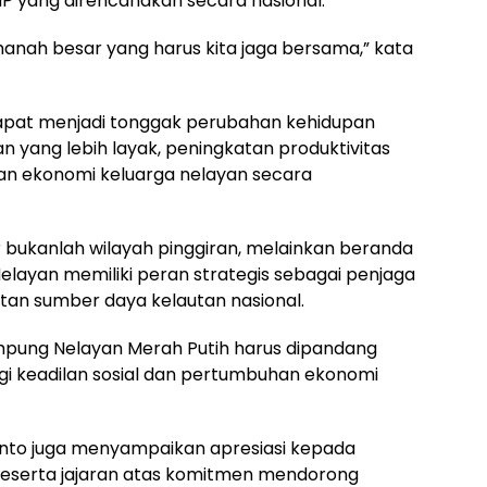
MP yang direncanakan secara nasional.
manah besar yang harus kita jaga bersama,” kata
pat menjadi tonggak perubahan kehidupan
an yang lebih layak, peningkatan produktivitas
tan ekonomi keluarga nelayan secara
r bukanlah wilayah pinggiran, melainkan beranda
elayan memiliki peran strategis sebagai penjaga
tan sumber daya kelautan nasional.
mpung Nelayan Merah Putih harus dipandang
agi keadilan sosial dan pertumbuhan ekonomi
nto juga menyampaikan apresiasi kepada
 beserta jajaran atas komitmen mendorong