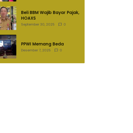
Lampung Utara
Beli BBM Wajib Bayar Pajak,
HOAXS
September 30, 2025
0
PPWI Memang Beda
Desember 7, 2025
0