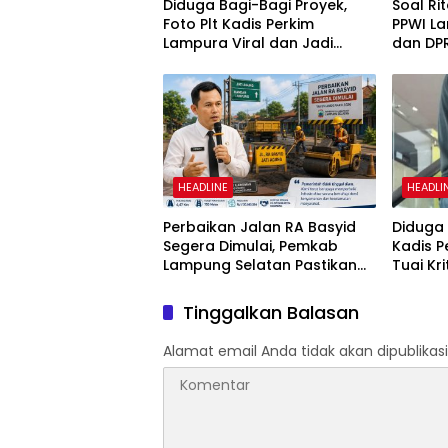
Diduga Bagi-Bagi Proyek,
Soal Ri
Foto Plt Kadis Perkim
PPWI L
Lampura Viral dan Jadi
dan DP
Sasaran Perundungan
Penega
Netizen
02/201
HEADLINE
HEADLI
Perbaikan Jalan RA Basyid
Diduga 
Segera Dimulai, Pemkab
Kadis 
Lampung Selatan Pastikan
Tuai Kr
Mobilitas Warga Lebih Aman
dan Nyaman
Tinggalkan Balasan
Alamat email Anda tidak akan dipublikasi