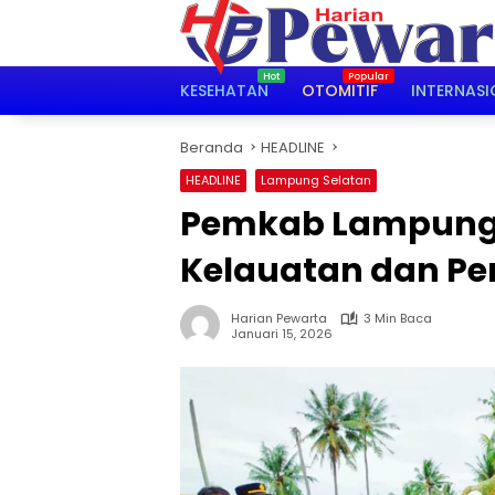
Langsung
ke
konten
KESEHATAN
OTOMITIF
INTERNASI
Beranda
HEADLINE
HEADLINE
Lampung Selatan
Pemkab Lampung
Kelauatan dan Pe
Harian Pewarta
3 Min Baca
Januari 15, 2026