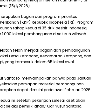
nan Kampung Nelayan Merah Putih (KNMP) di
mis (15/1/2026).
erupakan bagian dari program prioritas
Perikanan (KKP) Republik Indonesia (RI). Program
nan tahap kedua di 35 titik pesisir Indonesia,
1.000 lokasi pembangunan di seluruh wilayah
latan telah menjadi bagian dari pembangunan
 yakni Desa Ketapang, Kecamatan Ketapang, dan
i, yang termasuk dalam 65 lokasi awal
uf Santoso, menyampaikan bahwa pada Januari
yelesaian persiapan material pembangunan.
harapkan dapat dimulai pada awal Februari 2026.
a ini, setelah pekerjaan selesai, aset akan
t selaku pemilik lahan,” ujar Yusuf Santoso.