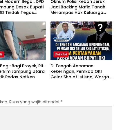
tel Modern Ilegal, DPD
Oknum Polisi Kebon Jeruk
ampung Desak Bupati
Jadi Backing Mafia Tanah
RD Tindak Tegas
Merampas Hak Keluarga
kan Perda No
Ambar Witjaksono Sutarman
6
NE
DAERAH
Bagi-Bagi Proyek, Plt.
Di Tengah Ancaman
Perkim Lampung Utara
Kekeringan, Pemkab OKI
itik Pedas Netizen
Gelar Shalat Istisqa, Warga
Pertanyakan Keberadaan
Bupati OKI
kan.
Ruas yang wajib ditandai
*