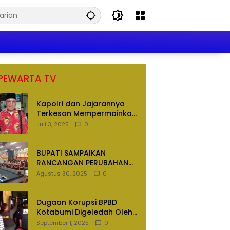
PEWARTA TV
Kapolri dan Jajarannya
Terkesan Mempermainkan
Hukum
Juli 3, 2025
0
BUPATI SAMPAIKAN
RANCANGAN PERUBAHAN
APBD TAHUN ANGGARAN
Agustus 30, 2025
0
2025
Dugaan Korupsi BPBD
Kotabumi Digeledah Oleh
Tim Penyidik Polres
September 1, 2025
0