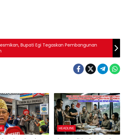
Diresmikan, Bupati Egi Tegaskan Pembangunan
n
NE
HEADLINE