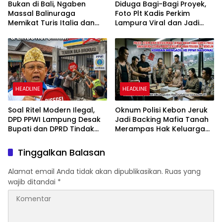
Bukan di Bali, Ngaben
Diduga Bagi-Bagi Proyek,
Massal Balinuraga
Foto Plt Kadis Perkim
Memikat Turis Italia dan
Lampura Viral dan Jadi
Puluhan Ribu Pengunjung
Sasaran Perundungan
Netizen
HEADLINE
HEADLINE
Soal Ritel Modern Ilegal,
Oknum Polisi Kebon Jeruk
DPD PPWI Lampung Desak
Jadi Backing Mafia Tanah
Bupati dan DPRD Tindak
Merampas Hak Keluarga
Tegas Penegakan Perda
Ambar Witjaksono
No 02/2016
Sutarman
Tinggalkan Balasan
Alamat email Anda tidak akan dipublikasikan.
Ruas yang
wajib ditandai
*