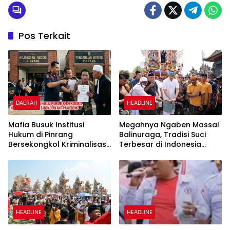
Pos Terkait
DAERAH
HEADLINE
Mafia Busuk Institusi
Megahnya Ngaben Massal
Hukum di Pinrang
Balinuraga, Tradisi Suci
Bersekongkol Kriminalisasi
Terbesar di Indonesia
Andi Edi Sandy
yang Menghidupkan Desa
dan Merekatkan Ikatan
Keluarga
HEADLINE
HEADLINE