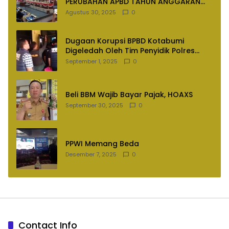
PERUBAHAN APBD TAHUN ANGGARAN
2025
Agustus 30, 2025
0
Dugaan Korupsi BPBD Kotabumi
Digeledah Oleh Tim Penyidik Polres
Lampung Utara
September 1, 2025
0
Beli BBM Wajib Bayar Pajak, HOAXS
September 30, 2025
0
PPWI Memang Beda
Desember 7, 2025
0
Contact Info