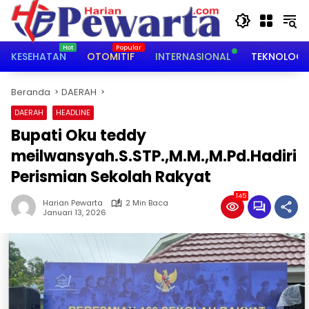
Langsung
ke
konten
KESEHATAN
OTOMITIF
INTERNASIONAL
TEKNOLOGI
Beranda
DAERAH
DAERAH
HEADLINE
Bupati Oku teddy
meilwansyah.S.STP.,M.M.,M.Pd.Hadiri
Perismian Sekolah Rakyat
145
Harian Pewarta
2 Min Baca
Januari 13, 2026