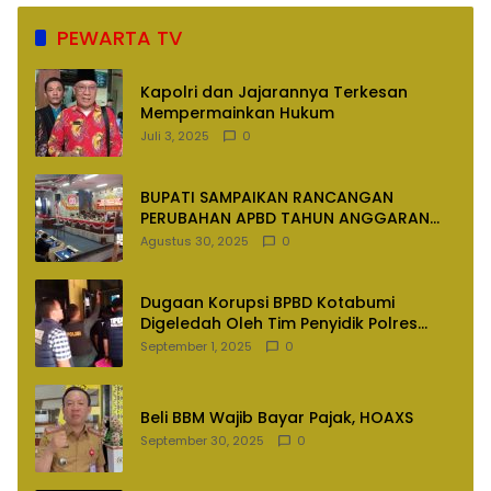
PEWARTA TV
Kapolri dan Jajarannya Terkesan
Mempermainkan Hukum
Juli 3, 2025
0
BUPATI SAMPAIKAN RANCANGAN
PERUBAHAN APBD TAHUN ANGGARAN
2025
Agustus 30, 2025
0
Dugaan Korupsi BPBD Kotabumi
Digeledah Oleh Tim Penyidik Polres
Lampung Utara
September 1, 2025
0
Beli BBM Wajib Bayar Pajak, HOAXS
September 30, 2025
0