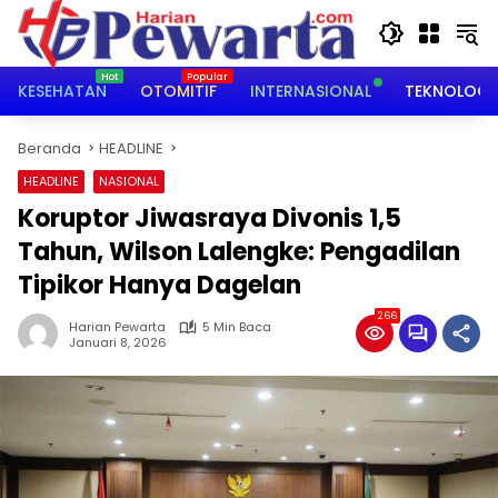
Langsung
ke
konten
KESEHATAN
OTOMITIF
INTERNASIONAL
TEKNOLOGI
Beranda
HEADLINE
HEADLINE
NASIONAL
Koruptor Jiwasraya Divonis 1,5
Tahun, Wilson Lalengke: Pengadilan
Tipikor Hanya Dagelan
266
Harian Pewarta
5 Min Baca
Januari 8, 2026