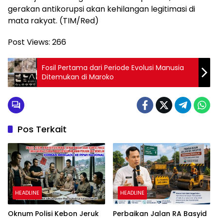
gerakan antikorupsi akan kehilangan legitimasi di
mata rakyat. (TIM/Red)
Post Views:
266
Fosil Pertama dari Periode Evolusi Manusia
Ditemukan di Maroko
Pos Terkait
HEADLINE
HEADLINE
Oknum Polisi Kebon Jeruk
Perbaikan Jalan RA Basyid