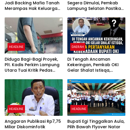
Jadi Backing Mafia Tanah
Segera Dimulai, Pemkab
Merampas Hak Keluarga
Lampung Selatan Pastikan
Ambar Witjaksono
Mobilitas Warga Lebih
Sutarman
Aman dan Nyaman
HEADLINE
DAERAH
Diduga Bagi-Bagi Proyek,
Di Tengah Ancaman
Plt. Kadis Perkim Lampung
Kekeringan, Pemkab OKI
Utara Tuai Kritik Pedas
Gelar Shalat Istisqa,
Netizen
Warga Pertanyakan
Keberadaan Bupati OKI
HEADLINE
HEADLINE
Anggaran Publikasi Rp7,75
Bupati Egi Tinggalkan Aula,
Miliar Diskominfotik
Pilih Bawah Flyover Natar