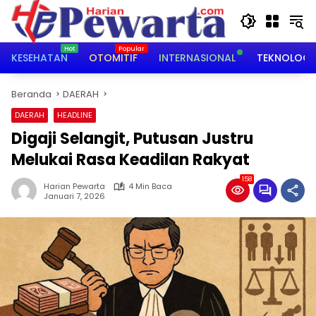
Langsung
ke
konten
KESEHATAN
OTOMITIF
INTERNASIONAL
TEKNOLOGI
Beranda
DAERAH
DAERAH
HEADLINE
Digaji Selangit, Putusan Justru
Melukai Rasa Keadilan Rakyat
158
Harian Pewarta
4 Min Baca
Januari 7, 2026