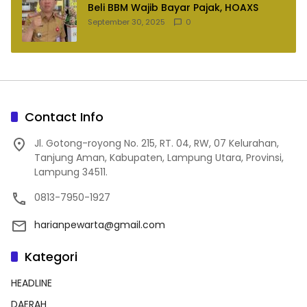
Beli BBM Wajib Bayar Pajak, HOAXS
September 30, 2025
0
Contact Info
Jl. Gotong-royong No. 215, RT. 04, RW, 07 Kelurahan,
Tanjung Aman, Kabupaten, Lampung Utara, Provinsi,
Lampung 34511.
0813-7950-1927
harianpewarta@gmail.com
Kategori
HEADLINE
DAERAH