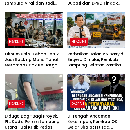
Lampura Viral dan Jadi
Bupati dan DPRD Tindak
Sasaran Perundungan
Tegas Penegakan Perda
Netizen
No 02/2016
HEADLINE
HEADLINE
Oknum Polisi Kebon Jeruk
Perbaikan Jalan RA Basyid
Jadi Backing Mafia Tanah
Segera Dimulai, Pemkab
Merampas Hak Keluarga
Lampung Selatan Pastikan
Ambar Witjaksono
Mobilitas Warga Lebih
Sutarman
Aman dan Nyaman
HEADLINE
DAERAH
Diduga Bagi-Bagi Proyek,
Di Tengah Ancaman
Plt. Kadis Perkim Lampung
Kekeringan, Pemkab OKI
Utara Tuai Kritik Pedas
Gelar Shalat Istisqa,