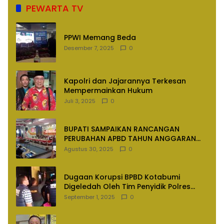
PEWARTA TV
PPWI Memang Beda
Desember 7, 2025
0
Kapolri dan Jajarannya Terkesan
Mempermainkan Hukum
Juli 3, 2025
0
BUPATI SAMPAIKAN RANCANGAN
PERUBAHAN APBD TAHUN ANGGARAN
2025
Agustus 30, 2025
0
Dugaan Korupsi BPBD Kotabumi
Digeledah Oleh Tim Penyidik Polres
Lampung Utara
September 1, 2025
0