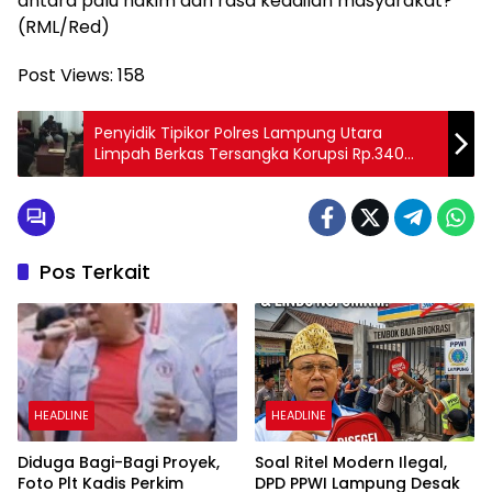
antara palu hakim dan rasa keadilan masyarakat?
(RML/Red)
Post Views:
158
‎Penyidik Tipikor Polres Lampung Utara
Limpah Berkas Tersangka Korupsi Rp.340
juta ke kejari
Pos Terkait
HEADLINE
HEADLINE
Diduga Bagi-Bagi Proyek,
Soal Ritel Modern Ilegal,
Foto Plt Kadis Perkim
DPD PPWI Lampung Desak