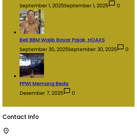
September 1, 2025
September 1, 2025
0
Beli BBM Wajib Bayar Pajak, HOAXS
September 30, 2025
September 30, 2025
0
PPWI Memang Beda
Desember 7, 2025
0
Contact Info