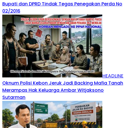
Bupati dan DPRD Tindak Tegas Penegakan Perda No
02/2016
HEADLINE
Oknum Polisi Kebon Jeruk Jadi Backing Mafia Tanah
Merampas Hak Keluarga Ambar Witjaksono
Sutarman