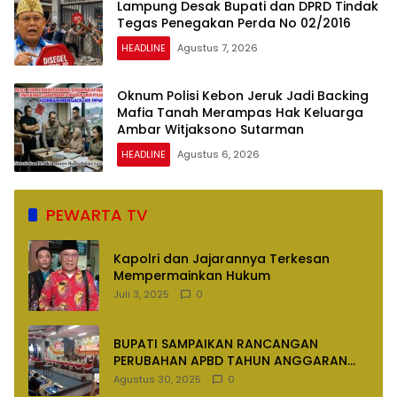
Lampung Desak Bupati dan DPRD Tindak
Tegas Penegakan Perda No 02/2016
HEADLINE
Agustus 7, 2026
Oknum Polisi Kebon Jeruk Jadi Backing
Mafia Tanah Merampas Hak Keluarga
Ambar Witjaksono Sutarman
HEADLINE
Agustus 6, 2026
PEWARTA TV
Kapolri dan Jajarannya Terkesan
Mempermainkan Hukum
Juli 3, 2025
0
BUPATI SAMPAIKAN RANCANGAN
PERUBAHAN APBD TAHUN ANGGARAN
2025
Agustus 30, 2025
0