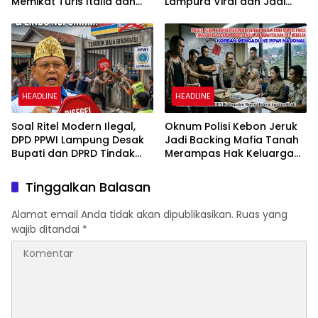
Memikat Turis Italia dan
Lampura Viral dan Jadi
Puluhan Ribu Pengunjung
Sasaran Perundungan
Netizen
HEADLINE
HEADLINE
Soal Ritel Modern Ilegal,
Oknum Polisi Kebon Jeruk
DPD PPWI Lampung Desak
Jadi Backing Mafia Tanah
Bupati dan DPRD Tindak
Merampas Hak Keluarga
Tegas Penegakan Perda
Ambar Witjaksono
No 02/2016
Sutarman
Tinggalkan Balasan
Alamat email Anda tidak akan dipublikasikan.
Ruas yang
wajib ditandai
*