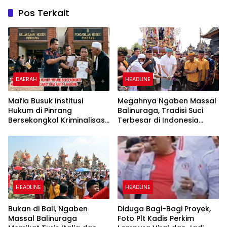
Pos Terkait
DAERAH
HEADLINE
Mafia Busuk Institusi
Megahnya Ngaben Massal
Hukum di Pinrang
Balinuraga, Tradisi Suci
Bersekongkol Kriminalisasi
Terbesar di Indonesia
Andi Edi Sandy
yang Menghidupkan Desa
dan Merekatkan Ikatan
Keluarga
HEADLINE
HEADLINE
Bukan di Bali, Ngaben
Diduga Bagi-Bagi Proyek,
Massal Balinuraga
Foto Plt Kadis Perkim