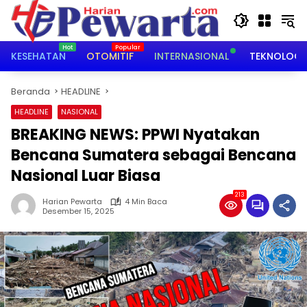
Langsung
ke
konten
KESEHATAN
OTOMITIF
INTERNASIONAL
TEKNOLOGI
Beranda
HEADLINE
HEADLINE
NASIONAL
BREAKING NEWS: PPWI Nyatakan
Bencana Sumatera sebagai Bencana
Nasional Luar Biasa
213
Harian Pewarta
4 Min Baca
Desember 15, 2025