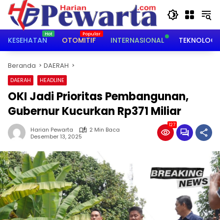
Langsung
ke
konten
KESEHATAN
OTOMITIF
INTERNASIONAL
TEKNOLOGI
Beranda
DAERAH
DAERAH
HEADLINE
OKI Jadi Prioritas Pembangunan,
Gubernur Kucurkan Rp371 Miliar
127
Harian Pewarta
2 Min Baca
Desember 13, 2025