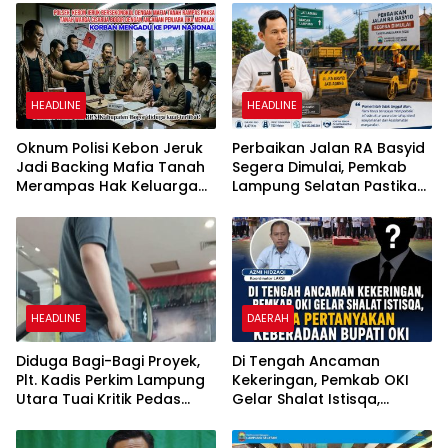
HEADLINE
HEADLINE
Oknum Polisi Kebon Jeruk
Perbaikan Jalan RA Basyid
Jadi Backing Mafia Tanah
Segera Dimulai, Pemkab
Merampas Hak Keluarga
Lampung Selatan Pastikan
Ambar Witjaksono
Mobilitas Warga Lebih
Sutarman
Aman dan Nyaman
HEADLINE
DAERAH
Diduga Bagi-Bagi Proyek,
Di Tengah Ancaman
Plt. Kadis Perkim Lampung
Kekeringan, Pemkab OKI
Utara Tuai Kritik Pedas
Gelar Shalat Istisqa,
Netizen
Warga Pertanyakan
Keberadaan Bupati OKI