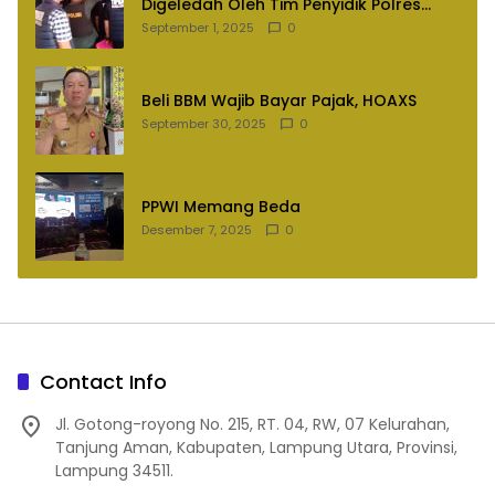
Digeledah Oleh Tim Penyidik Polres
Lampung Utara
September 1, 2025
0
Beli BBM Wajib Bayar Pajak, HOAXS
September 30, 2025
0
PPWI Memang Beda
Desember 7, 2025
0
Contact Info
Jl. Gotong-royong No. 215, RT. 04, RW, 07 Kelurahan,
Tanjung Aman, Kabupaten, Lampung Utara, Provinsi,
Lampung 34511.