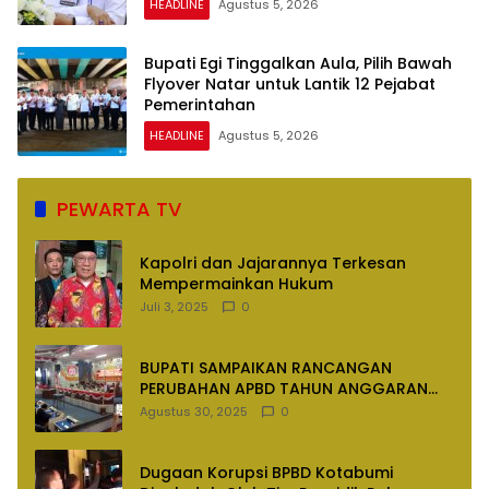
HEADLINE
Agustus 5, 2026
Bupati Egi Tinggalkan Aula, Pilih Bawah
Flyover Natar untuk Lantik 12 Pejabat
Pemerintahan
HEADLINE
Agustus 5, 2026
PEWARTA TV
Kapolri dan Jajarannya Terkesan
Mempermainkan Hukum
Juli 3, 2025
0
BUPATI SAMPAIKAN RANCANGAN
PERUBAHAN APBD TAHUN ANGGARAN
2025
Agustus 30, 2025
0
Dugaan Korupsi BPBD Kotabumi