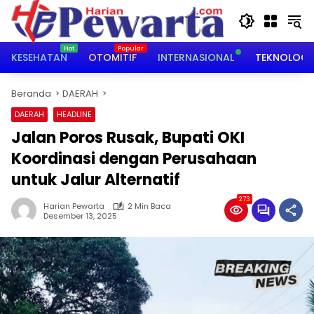
Langsung
ke
konten
KESEHATAN
OTOMITIF
INTERNASIONAL
TEKNOLOGI
Beranda
DAERAH
DAERAH
HEADLINE
Jalan Poros Rusak, Bupati OKI
Koordinasi dengan Perusahaan
untuk Jalur Alternatif
273
Harian Pewarta
2 Min Baca
Desember 13, 2025