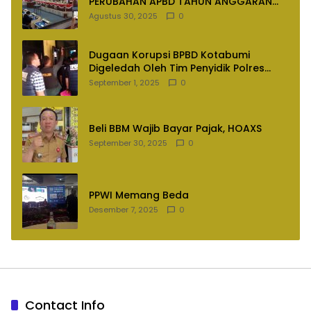
PERUBAHAN APBD TAHUN ANGGARAN
2025
Agustus 30, 2025
0
Dugaan Korupsi BPBD Kotabumi
Digeledah Oleh Tim Penyidik Polres
Lampung Utara
September 1, 2025
0
Beli BBM Wajib Bayar Pajak, HOAXS
September 30, 2025
0
PPWI Memang Beda
Desember 7, 2025
0
Contact Info