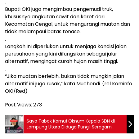
.
Bupati OKI juga mengimbau pengemudi truk,
khususnya angkutan sawit dan karet dari
Kecamatan Cengal, untuk mengurangi muatan dan
tidak melampaui batas tonase.
.
Langkah ini diperlukan untuk menjaga kondisi jalan
perusahaan yang kini difungsikan sebagai jalur
alternatif, mengingat curah hujan masih tinggi.
.
“Jika muatan berlebih, bukan tidak mungkin jalan
alternatif ini juga rusak,” kata Muchendi. (rel Kominfo
OKI/Red)
Post Views:
273
Saya Tabok Kamu! Oknum Kepala SDN di
Lampung Utara Diduga Pungli Seragam
Sekolah