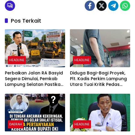
Pos Terkait
HEADLINE
HEADLINE
Perbaikan Jalan RA Basyid
Diduga Bagi-Bagi Proyek,
Segera Dimulai, Pemkab
Plt. Kadis Perkim Lampung
Lampung Selatan Pastikan
Utara Tuai Kritik Pedas
Mobilitas Warga Lebih
Netizen
Aman dan Nyaman
DAERAH
HEADLINE