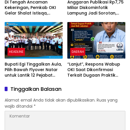
Di Tengah Ancaman
Anggaran Publikasi Rp7,75
Kekeringan, Pemkab OKI
Miliar Diskominfotik
Gelar Shalat Istisqa,
Lampung Jadi Sorotan,
Warga Pertanyakan
Transparansi Penggunaan
Keberadaan Bupati OKI
Dana Dipertanyakan
HEADLINE
DAERAH
Bupati Egi Tinggalkan Aula,
“Lanjut”, Respons Wabup
Pilih Bawah Flyover Natar
OKI Saat Dikonfirmasi
untuk Lantik 12 Pejabat
Terkait Dugaan Praktik
Pemerintahan
Jual Beli Jabatan
Tinggalkan Balasan
Alamat email Anda tidak akan dipublikasikan.
Ruas yang
wajib ditandai
*