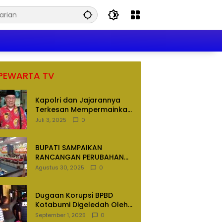
PEWARTA TV
Kapolri dan Jajarannya
Terkesan Mempermainkan
Hukum
Juli 3, 2025
0
BUPATI SAMPAIKAN
RANCANGAN PERUBAHAN
APBD TAHUN ANGGARAN
Agustus 30, 2025
0
2025
Dugaan Korupsi BPBD
Kotabumi Digeledah Oleh
Tim Penyidik Polres
September 1, 2025
0