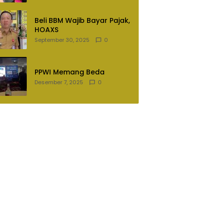
Lampung Utara
Beli BBM Wajib Bayar Pajak,
HOAXS
September 30, 2025
0
PPWI Memang Beda
Desember 7, 2025
0