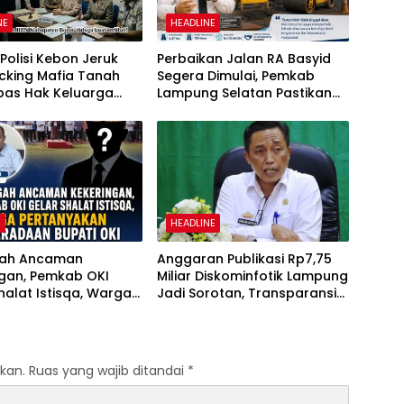
NE
HEADLINE
olisi Kebon Jeruk
Perbaikan Jalan RA Basyid
cking Mafia Tanah
Segera Dimulai, Pemkab
as Hak Keluarga
Lampung Selatan Pastikan
Witjaksono Sutarman
Mobilitas Warga Lebih Aman
dan Nyaman
H
HEADLINE
gah Ancaman
Anggaran Publikasi Rp7,75
ngan, Pemkab OKI
Miliar Diskominfotik Lampung
halat Istisqa, Warga
Jadi Sorotan, Transparansi
yakan Keberadaan
Penggunaan Dana
OKI
Dipertanyakan
kan.
Ruas yang wajib ditandai
*