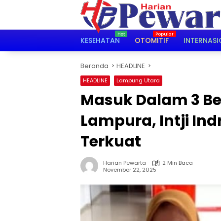
Langsung
ke
konten
KESEHATAN
OTOMITIF
INTERNASI
Beranda
HEADLINE
HEADLINE
Lampung Utara
Masuk Dalam 3 Bes
Lampura, Intji Ind
Terkuat
Harian Pewarta
2 Min Baca
November 22, 2025