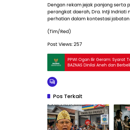
Dengan rekam jejak panjang serta
perangkat daerah, Dra. Intji Indriat
perhatian dalam kontestasi jabatan t
(Tim/Red)
Post Views:
257
PPWI Ogan Ilir Geram: Syarat
BAZNAS Dinilai Aneh dan Berbeli
Pos Terkait