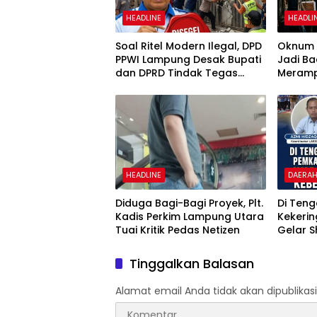
HEADLINE
HEADLI
Soal Ritel Modern Ilegal, DPD
Oknum P
PPWI Lampung Desak Bupati
Jadi Ba
dan DPRD Tindak Tegas
Meramp
Penegakan Perda No
Ambar 
02/2016
HEADLINE
DAERA
Diduga Bagi-Bagi Proyek, Plt.
Di Ten
Kadis Perkim Lampung Utara
Kekeri
Tuai Kritik Pedas Netizen
Gelar S
Pertan
Bupati 
Tinggalkan Balasan
Alamat email Anda tidak akan dipublikasi