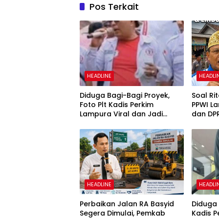
Pos Terkait
HEADLINE
HEADLI
Diduga Bagi-Bagi Proyek,
Soal Ri
Foto Plt Kadis Perkim
PPWI L
Lampura Viral dan Jadi
dan DP
Sasaran Perundungan
Penega
Netizen
02/201
HEADLINE
HEADLI
Perbaikan Jalan RA Basyid
Diduga 
Segera Dimulai, Pemkab
Kadis 