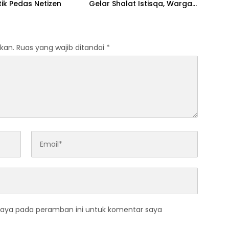
itik Pedas Netizen
Gelar Shalat Istisqa, Warga
Pertanyakan Keberadaan
Bupati OKI
kan.
Ruas yang wajib ditandai
*
saya pada peramban ini untuk komentar saya