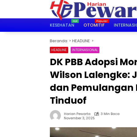
Langsung
ke
konten
KESEHATAN
OTOMITIF
INTERNASI
Beranda
HEADLINE
HEADLINE
INTERNASIONAL
DK PBB Adopsi Mo
Wilson Lalengke: 
dan Pemulangan 
Tinduof
Harian Pewarta
3 Min Baca
November 3, 2025