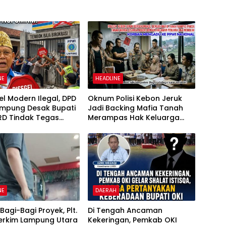
NE
HEADLINE
tel Modern Ilegal, DPD
Oknum Polisi Kebon Jeruk
ampung Desak Bupati
Jadi Backing Mafia Tanah
RD Tindak Tegas
Merampas Hak Keluarga
kan Perda No
Ambar Witjaksono Sutarman
6
NE
DAERAH
Bagi-Bagi Proyek, Plt.
Di Tengah Ancaman
Perkim Lampung Utara
Kekeringan, Pemkab OKI