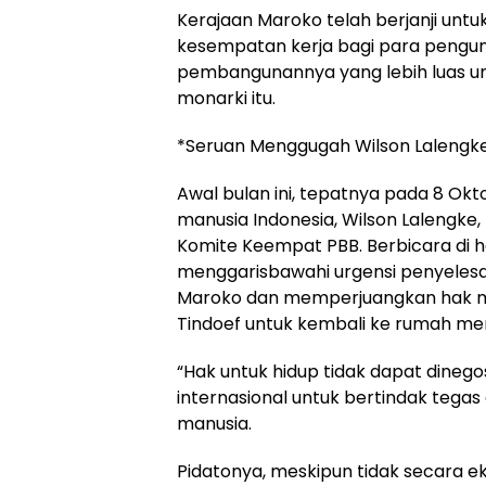
Kerajaan Maroko telah berjanji unt
kesempatan kerja bagi para pengung
pembangunannya yang lebih luas unt
monarki itu.
*Seruan Menggugah Wilson Lalengk
Awal bulan ini, tepatnya pada 8 Okto
manusia Indonesia, Wilson Lalengke
Komite Keempat PBB. Berbicara di ha
menggarisbawahi urgensi penyelesa
Maroko dan memperjuangkan hak ma
Tindoef untuk kembali ke rumah mer
“Hak untuk hidup tidak dapat dineg
internasional untuk bertindak te
manusia.
Pidatonya, meskipun tidak secara ek