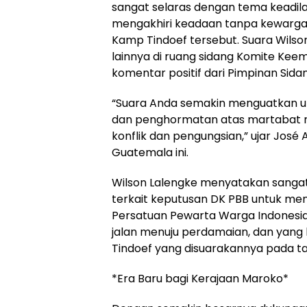
sangat selaras dengan tema keadilan
mengakhiri keadaan tanpa kewarga
Kamp Tindoef tersebut. Suara Wilso
lainnya di ruang sidang Komite Ke
komentar positif dari Pimpinan Sidang
“Suara Anda semakin menguatkan up
dan penghormatan atas martabat 
konflik dan pengungsian,” ujar José A
Guatemala ini.
Wilson Lalengke menyatakan sang
terkait keputusan DK PBB untuk meny
Persatuan Pewarta Warga Indonesia 
jalan menuju perdamaian, dan yang l
Tindoef yang disuarakannya pada tan
*Era Baru bagi Kerajaan Maroko*