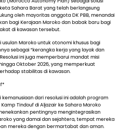
 (Morocco Autonomy Plan) sebagai solusi
gketa Sahara Barat yang telah berlangsung
didukung oleh mayoritas anggota DK PBB, menandai
ikan bagi Kerajaan Maroko dan babak baru bagi
akat di kawasan tersebut.
kui usulan Maroko untuk otonomi khusus bagi
nya sebagai “kerangka kerja yang layak dan
 Resolusi ini juga memperbarui mandat misi
hingga Oktober 2026, yang memperkuat
rhadap stabilitas di kawasan.
f*
i kemanusiaan dari resolusi ini adalah program
Kamp Tindouf di Aljazair ke Sahara Maroko
menekankan pentingnya mengintegrasikan
Maroko yang damai dan sejahtera, tempat mereka
an mereka dengan bermartabat dan aman.