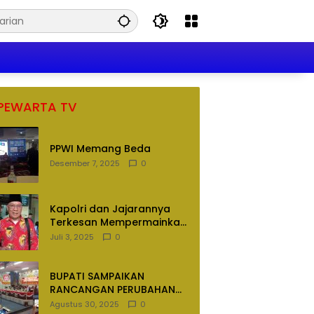
PEWARTA TV
PPWI Memang Beda
Desember 7, 2025
0
Kapolri dan Jajarannya
Terkesan Mempermainkan
Hukum
Juli 3, 2025
0
BUPATI SAMPAIKAN
RANCANGAN PERUBAHAN
APBD TAHUN ANGGARAN
Agustus 30, 2025
0