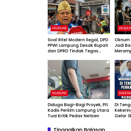
HEADLINE
HEADLI
Soal Ritel Modern Ilegal, DPD
Oknum P
PPWI Lampung Desak Bupati
Jadi Ba
dan DPRD Tindak Tegas
Meramp
Penegakan Perda No
Ambar 
02/2016
HEADLINE
DAERA
Diduga Bagi-Bagi Proyek, Plt.
Di Ten
Kadis Perkim Lampung Utara
Kekeri
Tuai Kritik Pedas Netizen
Gelar S
Pertan
Bupati 
Tinggalkan Balasan