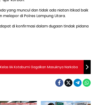
a yang muncul dan tidak ada niatan itikad baik
an melapor di Polres Lampung Utara.
 dapat di konfirmasi dalam dugaan tindak pidana
 Kelas IIA Kotabumi Gagalkan Masuknya Narkoba ‎