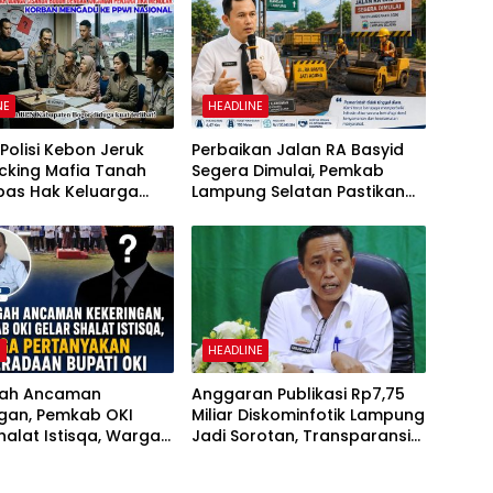
NE
HEADLINE
olisi Kebon Jeruk
Perbaikan Jalan RA Basyid
cking Mafia Tanah
Segera Dimulai, Pemkab
as Hak Keluarga
Lampung Selatan Pastikan
Witjaksono Sutarman
Mobilitas Warga Lebih Aman
dan Nyaman
H
HEADLINE
gah Ancaman
Anggaran Publikasi Rp7,75
ngan, Pemkab OKI
Miliar Diskominfotik Lampung
halat Istisqa, Warga
Jadi Sorotan, Transparansi
yakan Keberadaan
Penggunaan Dana
OKI
Dipertanyakan