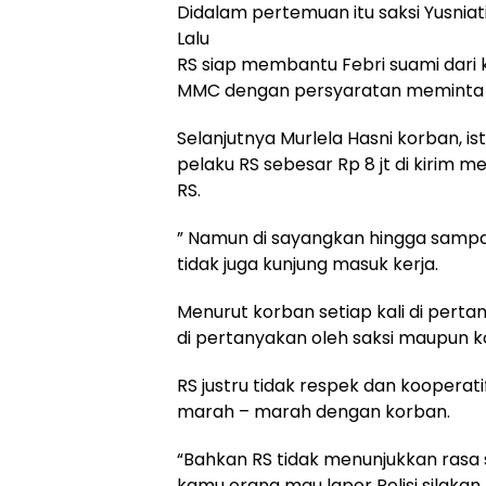
Didalam pertemuan itu saksi Yusniat
Lalu
RS siap membantu Febri suami dari k
MMC dengan persyaratan meminta k
Selanjutnya Murlela Hasni korban, i
pelaku RS sebesar Rp 8 jt di kirim me
RS.
” Namun di sayangkan hingga sampai
tidak juga kunjung masuk kerja.
Menurut korban setiap kali di pert
di pertanyakan oleh saksi maupun k
RS justru tidak respek dan kooperati
marah – marah dengan korban.
“Bahkan RS tidak menunjukkan rasa
kamu orang mau lapor Polisi silakan ,