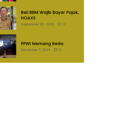
Lampung Utara
Beli BBM Wajib Bayar Pajak,
HOAXS
September 30, 2025
0
PPWI Memang Beda
Desember 7, 2025
0