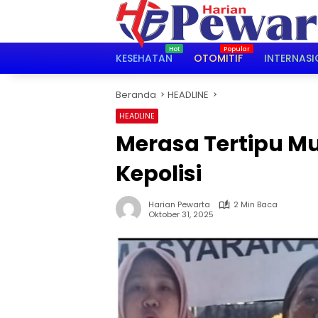
Langsung
ke
konten
KESEHATAN
OTOMITIF
INTERNASI
Beranda
HEADLINE
HEADLINE
Merasa Tertipu Mu
Kepolisi
Harian Pewarta
2 Min Baca
Oktober 31, 2025