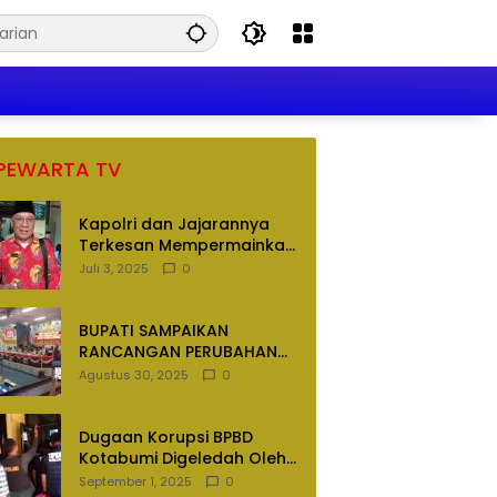
PEWARTA TV
Kapolri dan Jajarannya
Terkesan Mempermainkan
Hukum
Juli 3, 2025
0
BUPATI SAMPAIKAN
RANCANGAN PERUBAHAN
APBD TAHUN ANGGARAN
Agustus 30, 2025
0
2025
Dugaan Korupsi BPBD
Kotabumi Digeledah Oleh
Tim Penyidik Polres
September 1, 2025
0