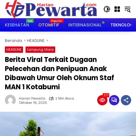
Langsung
ke
konten
KESEHATAN
OTOMITIF
INTERNASIONAL
TEKNOLOGI
Beranda
HEADLINE
HEADLINE
Lampung Utara
Berita Viral Terkait Dugaan
Pelecehan dan Penipuan Anak
Dibawah Umur Oleh Oknum Staf
MAN 1 Kotabumi
377
Harian Pewarta
2 Min Baca
Oktober 16, 2025