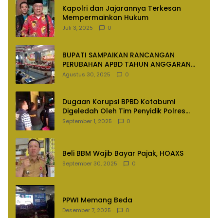
Kapolri dan Jajarannya Terkesan
Mempermainkan Hukum
Juli 3, 2025
0
BUPATI SAMPAIKAN RANCANGAN
PERUBAHAN APBD TAHUN ANGGARAN
2025
Agustus 30, 2025
0
Dugaan Korupsi BPBD Kotabumi
Digeledah Oleh Tim Penyidik Polres
Lampung Utara
September 1, 2025
0
Beli BBM Wajib Bayar Pajak, HOAXS
September 30, 2025
0
PPWI Memang Beda
Desember 7, 2025
0