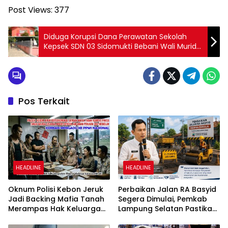
Post Views:
377
‎Diduga Korupsi Dana Perawatan Sekolah
Kepsek SDN 03 Sidomukti Bebani Wali Murid
Dengan Pungutan Pembuatan Pagar
Sekolah
Pos Terkait
HEADLINE
HEADLINE
Oknum Polisi Kebon Jeruk
Perbaikan Jalan RA Basyid
Jadi Backing Mafia Tanah
Segera Dimulai, Pemkab
Merampas Hak Keluarga
Lampung Selatan Pastikan
Ambar Witjaksono
Mobilitas Warga Lebih
Sutarman
Aman dan Nyaman