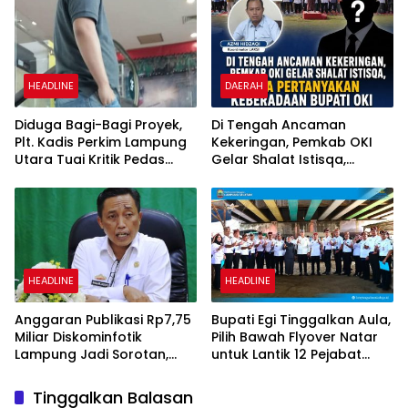
HEADLINE
DAERAH
Diduga Bagi-Bagi Proyek,
Di Tengah Ancaman
Plt. Kadis Perkim Lampung
Kekeringan, Pemkab OKI
Utara Tuai Kritik Pedas
Gelar Shalat Istisqa,
Netizen
Warga Pertanyakan
Keberadaan Bupati OKI
HEADLINE
HEADLINE
Anggaran Publikasi Rp7,75
Bupati Egi Tinggalkan Aula,
Miliar Diskominfotik
Pilih Bawah Flyover Natar
Lampung Jadi Sorotan,
untuk Lantik 12 Pejabat
Transparansi Penggunaan
Pemerintahan
Dana Dipertanyakan
Tinggalkan Balasan