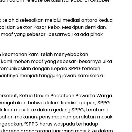
chsan dalam release tertulisnya, Rabu, 01 Oktober
telah diselesaikan melalui mediasi antara kedua
epolisian Sektor Pasar Rebo. Meskipun demikian,
aaf yang sebesar-besarnya jika ada pihak
 tim keamanan kami telah menyebabkan
s, kami mohon maaf yang sebesar-besarnya. Jika
komunikasilah dengan Kepala SPPG terlebih
nantinya menjadi tanggung jawab kami selaku
tersebut, Ketua Umum Persatuan Pewarta Warga
, mengatakan bahwa dalam kondisi apapun, SPPG
ak luar masuk ke dalam gedung SPPG, terutama
 bahan makanan, penyimpanan peralatan masak
ngepakan. “SPPG harus waspada terhadap
n karena orang-orang luar yang masuk ke dalam