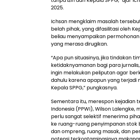
tanpa izin dari Kepala SPPG,” ujar I
2025.
Ichsan mengklaim masalah tersebut 
belah pihak, yang difasilitasi oleh K
beliau menyampaikan permohonan m
yang merasa dirugikan.
“Apa pun situasinya, jika tindakan
ketidaknyamanan bagi para jurnali
ingin melakukan peliputan agar ber
dahulu karena apapun yang terjadi 
Kepala SPPG,” pungkasnya.
Sementara itu, merespon kejadian 
Indonesia (PPWI), Wilson Lalengke
perlu sangat selektif menerima pih
ke ruang-ruang penyimpanan stok
dan ompreng, ruang masak, dan pe
potensi terkontaminasinya makana