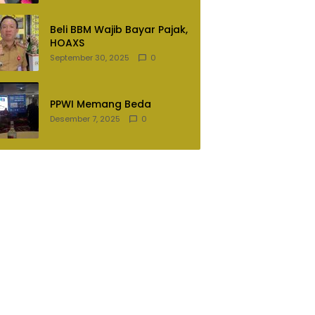
Lampung Utara
Beli BBM Wajib Bayar Pajak,
HOAXS
September 30, 2025
0
PPWI Memang Beda
Desember 7, 2025
0