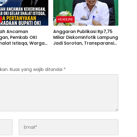
H
HEADLINE
gah Ancaman
Anggaran Publikasi Rp7,75
ngan, Pemkab OKI
Miliar Diskominfotik Lampung
halat Istisqa, Warga
Jadi Sorotan, Transparansi
yakan Keberadaan
Penggunaan Dana
OKI
Dipertanyakan
kan.
Ruas yang wajib ditandai
*