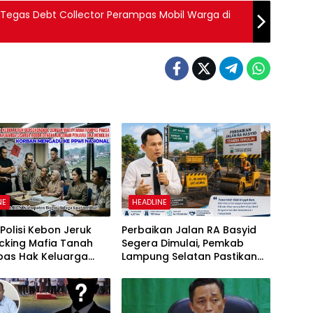
 Tegas Debt Collector Perampas Mobil Warga di
NE
HEADLINE
olisi Kebon Jeruk
Perbaikan Jalan RA Basyid
cking Mafia Tanah
Segera Dimulai, Pemkab
as Hak Keluarga
Lampung Selatan Pastikan
Witjaksono Sutarman
Mobilitas Warga Lebih Aman
dan Nyaman