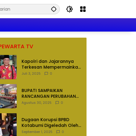
PEWARTA TV
Kapolri dan Jajarannya
Terkesan Mempermainkan
Hukum
Juli 3, 2025
0
BUPATI SAMPAIKAN
RANCANGAN PERUBAHAN
APBD TAHUN ANGGARAN
Agustus 30, 2025
0
2025
Dugaan Korupsi BPBD
Kotabumi Digeledah Oleh
Tim Penyidik Polres
September 1, 2025
0