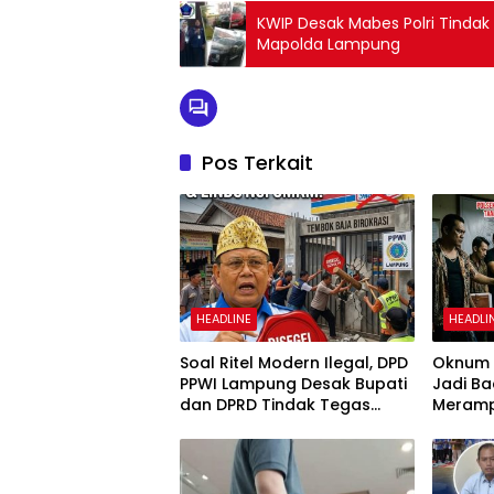
KWIP Desak Mabes Polri Tindak
Mapolda Lampung
Pos Terkait
HEADLINE
HEADLI
Soal Ritel Modern Ilegal, DPD
Oknum P
PPWI Lampung Desak Bupati
Jadi Ba
dan DPRD Tindak Tegas
Meramp
Penegakan Perda No
Ambar 
02/2016