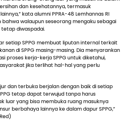
bersihan dan kesehatannya, termasuk
ainnya,” kata alumni PPRA-48 Lemhannas RI
n bahwa walaupun seseorang mengaku sebagai
s tetap diwaspadai.
r setiap SPPG membuat liputan internal terkait
akanan di SPPG masing-masing. Dia menyarankan
asi proses kerja-kerja SPPG untuk diketahui,
syarakat jika terlihat hal-hal yang perlu
ujur dan terbuka berjalan dengan baik di setiap
SPPG tetap dapat terwujud tanpa harus
ihak luar yang bisa membuka ruang masuknya
 unsur berbahaya lainnya ke dalam dapur SPPG,”
/Red)