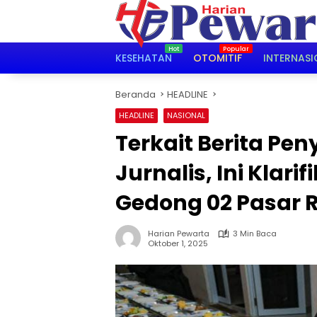
Langsung
ke
konten
KESEHATAN
OTOMITIF
INTERNASI
Beranda
HEADLINE
HEADLINE
NASIONAL
Terkait Berita Pe
Jurnalis, Ini Klari
Gedong 02 Pasar 
Harian Pewarta
3 Min Baca
Oktober 1, 2025