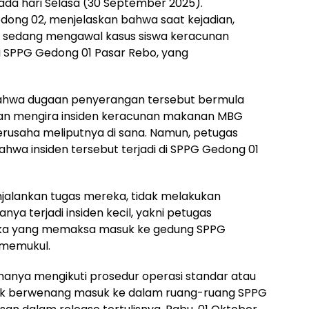
ada hari Selasa (30 September 2025).
ong 02, menjelaskan bahwa saat kejadian,
na sedang mengawal kasus siswa keracunan
i SPPG Gedong 01 Pasar Rebo, yang
i bahwa dugaan penyerangan tersebut bermula
an mengira insiden keracunan makanan MBG
erusaha meliputnya di sana. Namun, petugas
a insiden tersebut terjadi di SPPG Gedong 01
alankan tugas mereka, tidak melakukan
ya terjadi insiden kecil, yakni petugas
a yang memaksa masuk ke gedung SPPG
 memukul.
anya mengikuti prosedur operasi standar atau
ak berwenang masuk ke dalam ruang-ruang SPPG