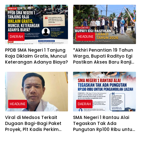
DAERAH
HEADLINE
PPDB SMA Negeri 1 Tanjung
*Akhiri Penantian 19 Tahun
Raja Diklaim Gratis, Muncul
Warga, Bupati Radityo Egi
Keterangan Adanya Biaya?
Pastikan Akses Baru Ranji
Diperbaiki Tahun Ini*
HEADLINE
DAERAH
Viral di Medsos Terkait
SMA Negeri 1 Rantau Alai
Dugaan Bagi-Bagi Paket
Tegaskan Tak Ada
Proyek, Plt Kadis Perkim
Pungutan Rp100 Ribu untuk
Lampung Utara Enggan
Pengambilan Ijaza