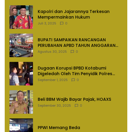
Kapolri dan Jajarannya Terkesan
Mempermainkan Hukum
Juli 3, 2025
0
BUPATI SAMPAIKAN RANCANGAN
PERUBAHAN APBD TAHUN ANGGARAN
2025
Agustus 30, 2025
0
Dugaan Korupsi BPBD Kotabumi
Digeledah Oleh Tim Penyidik Polres
Lampung Utara
September 1, 2025
0
Beli BBM Wajib Bayar Pajak, HOAXS
September 30, 2025
0
PPWI Memang Beda