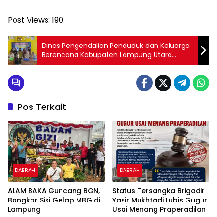
Post Views:
190
Dinas Pengendalian Penduduk dan Keluarga
Berencana Kabupaten Lampung Utara
Menggelar Kegiatan Kelompok Kerja
(POKJA)
Pos Terkait
DAERAH
DAERAH
ALAM BAKA Guncang BGN,
Status Tersangka Brigadir
Bongkar Sisi Gelap MBG di
Yasir Mukhtadi Lubis Gugur
Lampung
Usai Menang Praperadilan