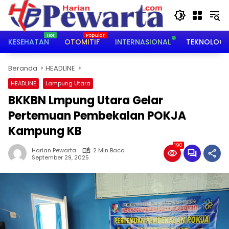
Langsung
ke
konten
KESEHATAN
OTOMITIF
INTERNASIONAL
TEKNOLOGI
Beranda
HEADLINE
HEADLINE
Lampung Utara
BKKBN Lmpung Utara Gelar
Pertemuan Pembekalan POKJA
Kampung KB
190
Harian Pewarta
2 Min Baca
September 29, 2025