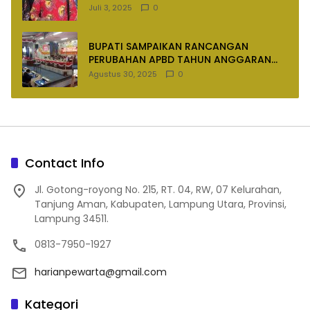
Juli 3, 2025
0
BUPATI SAMPAIKAN RANCANGAN
PERUBAHAN APBD TAHUN ANGGARAN
2025
Agustus 30, 2025
0
Contact Info
Jl. Gotong-royong No. 215, RT. 04, RW, 07 Kelurahan,
Tanjung Aman, Kabupaten, Lampung Utara, Provinsi,
Lampung 34511.
0813-7950-1927
harianpewarta@gmail.com
Kategori