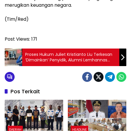
merugikan keuangan negara.
‎(Tim/Red)
Post Views:
171
Proses Hukum Juliet Kristianto Liu Terkesan
‘Dimainkan’ Penyidik, Alumni Lemhannas
Desak Tim Reformasi Polri Segera Benahi
Bareskrim Polri
Pos Terkait
DAERAH
HEADLINE