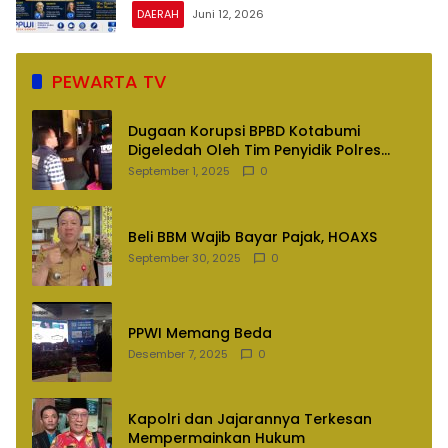
DAERAH
Juni 12, 2026
PEWARTA TV
Dugaan Korupsi BPBD Kotabumi
Digeledah Oleh Tim Penyidik Polres
Lampung Utara
September 1, 2025
0
Beli BBM Wajib Bayar Pajak, HOAXS
September 30, 2025
0
PPWI Memang Beda
Desember 7, 2025
0
Kapolri dan Jajarannya Terkesan
Mempermainkan Hukum