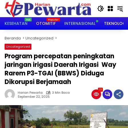
Langsung
ke
konten
KESEHATAN
OTOMITIF
INTERNASIONAL
TEKNOLOGI
Beranda
Uncategorized
Uncategorized
‎Program percepatan peningkatan
jaringan irigasi Daerah Irigasi Way
Rarem P3-TGAI (BBWS) Diduga
Dikorupsi Berjamaah
171
Harian Pewarta
3 Min Baca
September 22, 2025