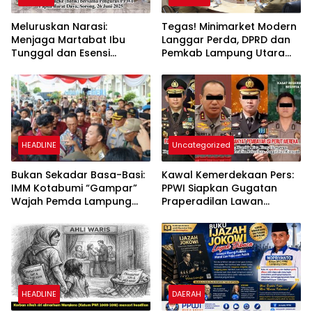
Meluruskan Narasi:
Tegas! Minimarket Modern
Menjaga Martabat Ibu
Langgar Perda, DPRD dan
Tunggal dan Esensi
Pemkab Lampung Utara
Kebebasan Pewarta
Instruksikan OPD: “Segera
Warga
Tutup!”
HEADLINE
Uncategorized
​Bukan Sekadar Basa-Basi:
Kawal Kemerdekaan Pers:
IMM Kotabumi “Gampar”
PPWI Siapkan Gugatan
Wajah Pemda Lampung
Praperadilan Lawan
Utara, Sampaikan 14
Kapolri Hingga Kasat
Tuntutan
Reskrim Pekanbaru
HEADLINE
DAERAH