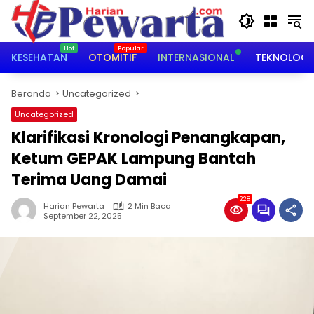
Langsung
ke
konten
KESEHATAN
OTOMITIF
INTERNASIONAL
TEKNOLOGI
Beranda
Uncategorized
Uncategorized
Klarifikasi Kronologi Penangkapan,
Ketum GEPAK Lampung Bantah
Terima Uang Damai
228
Harian Pewarta
2 Min Baca
September 22, 2025