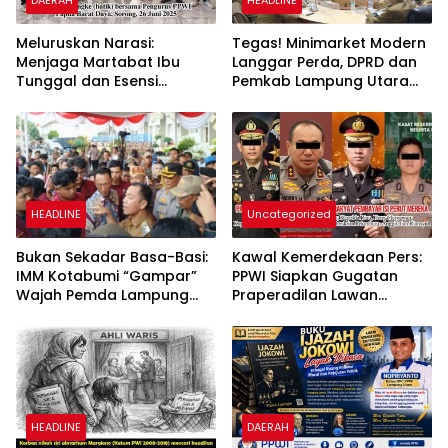
DAERAH
HEADLINE
Meluruskan Narasi:
Tegas! Minimarket Modern
Menjaga Martabat Ibu
Langgar Perda, DPRD dan
Tunggal dan Esensi
Pemkab Lampung Utara
Kebebasan Pewarta
Instruksikan OPD: “Segera
Warga
Tutup!”
HEADLINE
Uncategorized
​Bukan Sekadar Basa-Basi:
Kawal Kemerdekaan Pers:
IMM Kotabumi “Gampar”
PPWI Siapkan Gugatan
Wajah Pemda Lampung
Praperadilan Lawan
Utara, Sampaikan 14
Kapolri Hingga Kasat
Tuntutan
Reskrim Pekanbaru
HEADLINE
DAERAH