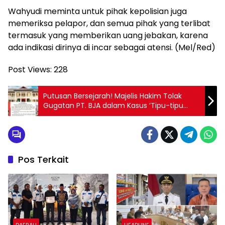
Wahyudi meminta untuk pihak kepolisian juga
memeriksa pelapor, dan semua pihak yang terlibat
termasuk yang memberikan uang jebakan, karena
ada indikasi dirinya di incar sebagai atensi. (Mel/Red)
Post Views:
228
Putusan Bersejarah! Majelis Hakim Tolak
Gugatan PT. BJA dalam Kasus ‘Tipu-tipu
Abunawas’ di PN Sorong
Pos Terkait